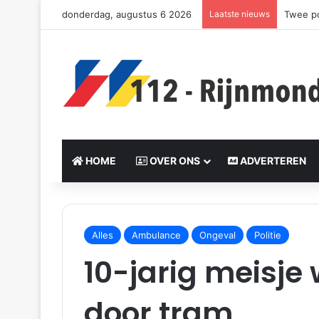
donderdag, augustus 6 2026
Laatste nieuws
Twee po
HOME
OVER ONS
ADVERTEREN
S
e
Alles
Ambulance
Ongeval
Politie
n
10-jarig meisj
d
a
n
door tram
e