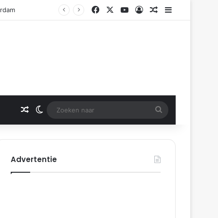
Facebook
X
YouTube
Log In
Gerelateerd artikel
Sidebar
erdam
Gerelateerd artikel
Switch skin
Zoeken
naar
Advertentie