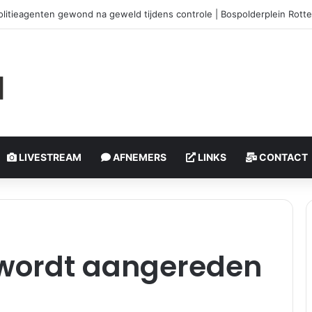
litieagenten gewond na geweld tijdens controle | Bospolderplein Rott
LIVESTREAM
AFNEMERS
LINKS
CONTACT
e wordt aangereden