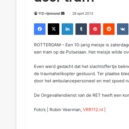
m
a
112-rijnmond
28 april 2013
i
Facebook
X
LinkedIn
Tumblr
Pinterest
Reddit
VKontakte
l
ROTTERDAM – Een 10-jarig meisje is zaterdag
een tram op de Putselaan. Het meisje wilde o
Even werd gedacht dat het slachtoffertje bekn
de traumahelikopter gestuurd. Ter plaatse bleek
door het ambulancepersoneel en met spoed na
De Ongevallendienst van de RET heeft een kor
Foto’s | Robin Veerman,
VRR112.nl
|