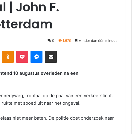
 | John F.
tterdam
0
1.679
Minder dan één minuut
kte
Odnoklassniki
Pocket
Messenger
Deel via E-mail
chtend 10 augustus overleden na een
nnedyweg, frontaal op de paal van een verkeerslicht.
rukte met spoed uit naar het ongeval.
laas niet meer baten. De politie doet onderzoek naar