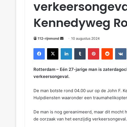
verkeersongeval
Kennedyweg Ro
112-rijnmond
10 augustus 2024
Facebook
X
LinkedIn
Tumblr
Pinterest
Reddit
VKonta
Rotterdam – Eén 27-jarige man is zaterdago
verkeersongeval.
De man botste rond 04.00 uur op de John F. Ke
Hulpdiensten waaronder een traumahelikopter 
De man is nog gereanimeerd, maar dit mocht he
de oorzaak van het eenzijdig verkeersongeval.