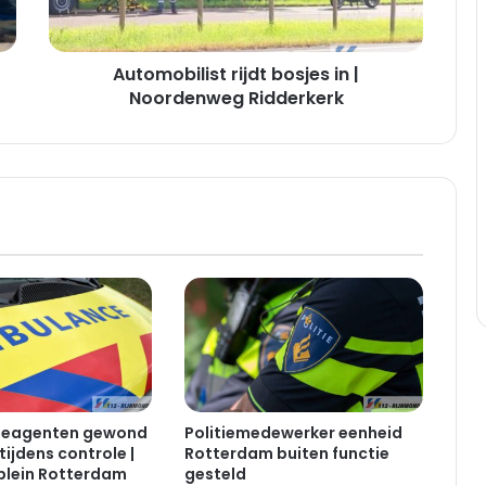
Ridderkerk
Automobilist rijdt bosjes in |
Noordenweg Ridderkerk
tieagenten gewond
Politiemedewerker eenheid
tijdens controle |
Rotterdam buiten functie
plein Rotterdam
gesteld