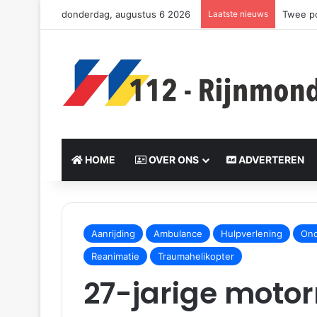
donderdag, augustus 6 2026
Laatste nieuws
Twee po
HOME
OVER ONS
ADVERTEREN
Send
an
Aanrijding
Ambulance
Hulpverlening
Ond
email
Reanimatie
Traumahelikopter
27-jarige motorr