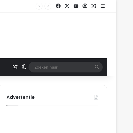
Facebook
X
YouTube
Log In
Gerelateerd artikel
Sidebar
erdam
Gerelateerd artikel
Switch skin
Zoeken
naar
Advertentie