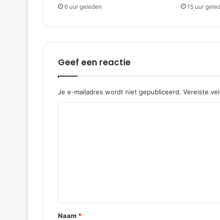
6 uur geleden
15 uur gele
Geef een reactie
Je e-mailadres wordt niet gepubliceerd.
Vereiste ve
R
e
a
c
t
i
e
*
Naam
*