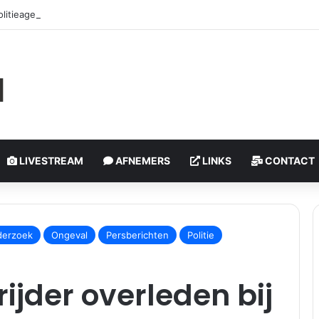
litieagenten gewond na geweld tijdens controle | Bospolderplein Rott
LIVESTREAM
AFNEMERS
LINKS
CONTACT
erzoek
Ongeval
Persberichten
Politie
ijder overleden bij