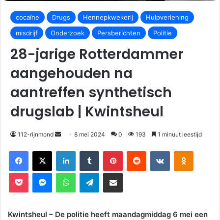
cocaïne
Drugs
Hennepkwekerij
Hulpverlening
misdrijf
Onderzoek
Persberichten
Politie
28-jarige Rotterdammer
aangehouden na
aantreffen synthetisch
drugslab | Kwintsheul
112-rijnmond
8 mei 2024
0
193
1 minuut leestijd
Facebook
X
LinkedIn
Tumblr
Pinterest
Reddit
VKontakte
Odnoklassniki
Pocket
Messenger
WhatsApp
Telegram
Deel via E-mail
Kwintsheul – De politie heeft maandagmiddag 6 mei een