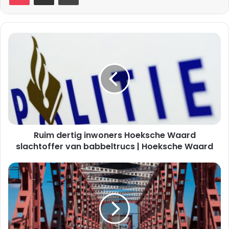
Ruim
dertig
inwoners
Hoeksche
Waard
slachtoffer
van
babbeltrucs
|
Ruim dertig inwoners Hoeksche Waard
Hoeksche
Waard
slachtoffer van babbeltrucs | Hoeksche Waard
Spijkenisserbrug
eerder
open
dan
verwacht
|