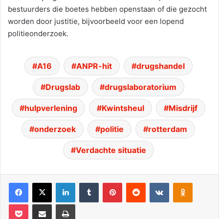
bestuurders die boetes hebben openstaan of die gezocht
worden door justitie, bijvoorbeeld voor een lopend
politieonderzoek.
A16
ANPR-hit
drugshandel
Drugslab
drugslaboratorium
hulpverlening
Kwintsheul
Misdrijf
onderzoek
politie
rotterdam
Verdachte situatie
Facebook
X
LinkedIn
Tumblr
Pinterest
Reddit
VKontakte
Odnoklassniki
Pocket
Deel via E-mail
Print