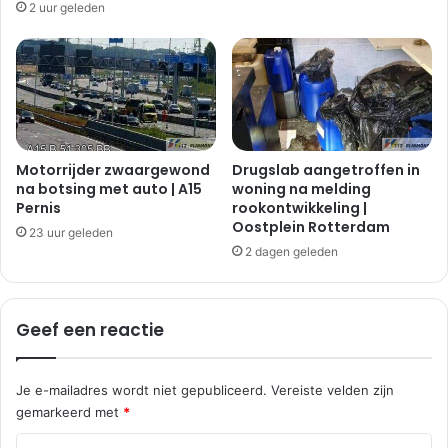
2 uur geleden
Motorrijder zwaargewond
Drugslab aangetroffen in
na botsing met auto | A15
woning na melding
Pernis
rookontwikkeling |
Oostplein Rotterdam
23 uur geleden
2 dagen geleden
Geef een reactie
Je e-mailadres wordt niet gepubliceerd.
Vereiste velden zijn
gemarkeerd met
*
R