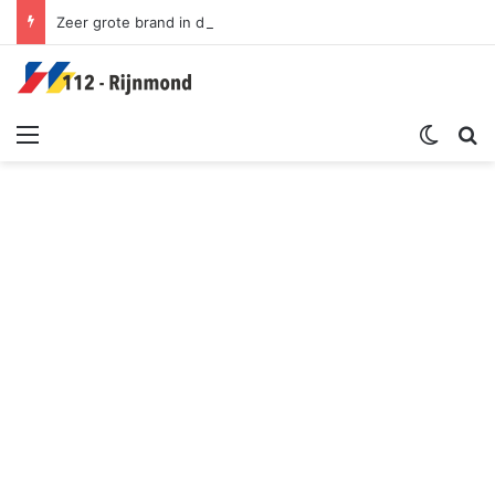
Zeer grote brand in duingebied | Oosterduinpad Ouddorp
Menu
Switch sk
Zoek