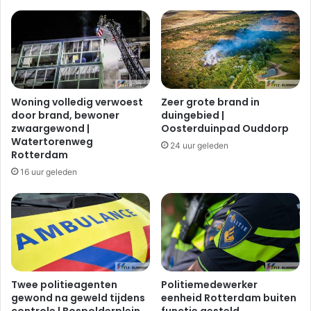
N
a
i
a
e
r
u
g
w
e
l
w
a
o
Woning volledig verwoest
Zeer grote brand in
n
n
door brand, bewoner
duingebied |
d
d
zwaargewond |
Oosterduinpad Ouddorp
p
n
Watertorenweg
24 uur geleden
l
a
Rotterdam
e
v
16 uur geleden
i
a
n
l
,
u
S
i
c
t
h
r
i
a
e
a
Twee politieagenten
Politiemedewerker
d
gewond na geweld tijdens
eenheid Rotterdam buiten
m
controle | Bospolderplein
functie gesteld
a