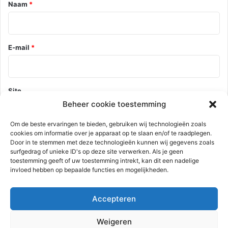
*
Naam
*
E-mail
*
Site
Beheer cookie toestemming
Om de beste ervaringen te bieden, gebruiken wij technologieën zoals
cookies om informatie over je apparaat op te slaan en/of te raadplegen.
Mijn naam, e-mail en site opslaan in deze browser voor de
Door in te stemmen met deze technologieën kunnen wij gegevens zoals
volgende keer wanneer ik een reactie plaats.
surfgedrag of unieke ID's op deze site verwerken. Als je geen
toestemming geeft of uw toestemming intrekt, kan dit een nadelige
invloed hebben op bepaalde functies en mogelijkheden.
Deze site gebruikt Akismet om spam te verminderen.
Bekijk hoe je
Accepteren
reactie gegevens worden verwerkt
.
Weigeren