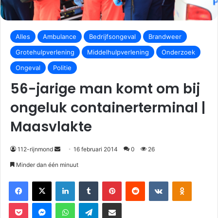
Alles
Ambulance
Bedrijfsongeval
Brandweer
Grotehulpverlening
Middelhulpverlening
Onderzoek
Ongeval
Politie
56-jarige man komt om bij
ongeluk containerterminal |
Maasvlakte
112-rijnmond
16 februari 2014
0
26
Minder dan één minuut
Facebook
X
LinkedIn
Tumblr
Pinterest
Reddit
VKontakte
Odnoklassniki
Pocket
Messenger
WhatsApp
Telegram
Deel via E-mail