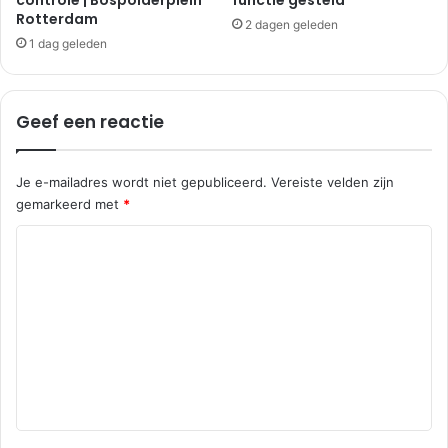
|
Rotterdam
m
N
2 dagen geleden
i
1 dag geleden
e
u
w
Geef een reactie
e
-
L
Je e-mailadres wordt niet gepubliceerd.
Vereiste velden zijn
e
gemarkeerd met
*
k
k
R
e
e
r
l
a
a
c
n
d
t
i
e