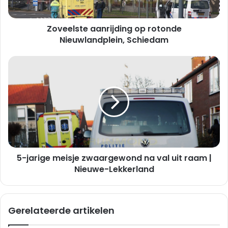
t
e
Zoveelste aanrijding op rotonde
a
a
Nieuwlandplein, Schiedam
n
r
5
i
-
j
j
d
a
i
r
n
i
g
g
o
e
p
m
r
5-jarige meisje zwaargewond na val uit raam |
e
o
i
Nieuwe-Lekkerland
t
s
o
j
n
e
Gerelateerde artikelen
d
z
e
w