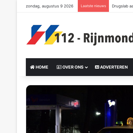
zondag, augustus 9 2026
Laatste nieuws
Drie slacht
HOME
OVER ONS
ADVERTEREN
S
e
n
d
a
n
e