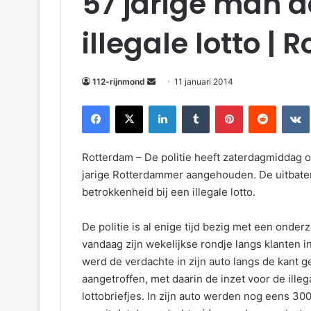
57 jarige man 
illegale lotto |
112-rijnmond
11 januari 2014
Facebook
X
LinkedIn
Tumblr
Pinterest
Reddit
VKontakte
Rotterdam – De politie heeft zaterdagmiddag 
jarige Rotterdammer aangehouden. De uitbate
betrokkenheid bij een illegale lotto.
De politie is al enige tijd bezig met een onder
vandaag zijn wekelijkse rondje langs klanten 
werd de verdachte in zijn auto langs de kant 
aangetroffen, met daarin de inzet voor de illeg
lottobriefjes. In zijn auto werden nog eens 300