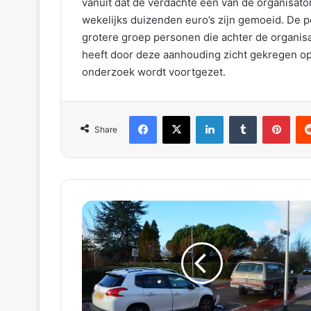
vanuit dat de verdachte één van de organisator
wekelijks duizenden euro’s zijn gemoeid. De p
grotere groep personen die achter de organisati
heeft door deze aanhouding zicht gekregen op
onderzoek wordt voortgezet.
Facebook
X
LinkedIn
Tumblr
Pinterest
Reddit
Share
2
g
e
w
o
n
d
e