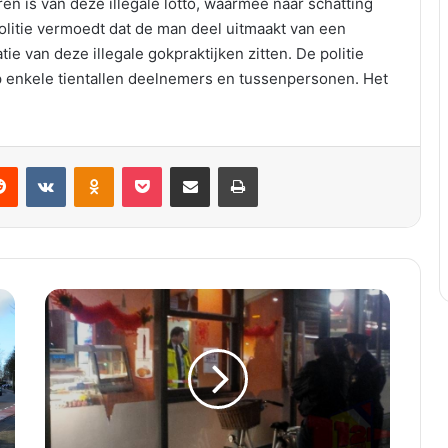
en is van deze illegale lotto, waarmee naar schatting
olitie vermoedt dat de man deel uitmaakt van een
e van deze illegale gokpraktijken zitten. De politie
 enkele tientallen deelnemers en tussenpersonen. Het
VKontakte
Odnoklassniki
Pocket
Deel via E-mail
Print
M
a
n
o
v
e
r
v