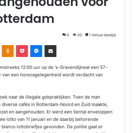
aangehouden voor
 Rotterdam
0
30
1 minuut leestijd
Odnoklassniki
Pocket
Messenger
Deel via E-mail
omstreeks 12:00 uur op de ‘s-Gravendijkwal een 57-
r van een horecagelegenheid wordt verdacht van
zoek naar de illegale gokpraktijken. Toen de man
in diverse cafés in Rotterdam-Noord en Zuid maakte,
gezet en aangehouden. Er werd een tiental enveloppen
ale lotto van 11 januari en de daarbij behorende
 blanco lottobriefjes gevonden. De politie gaat er