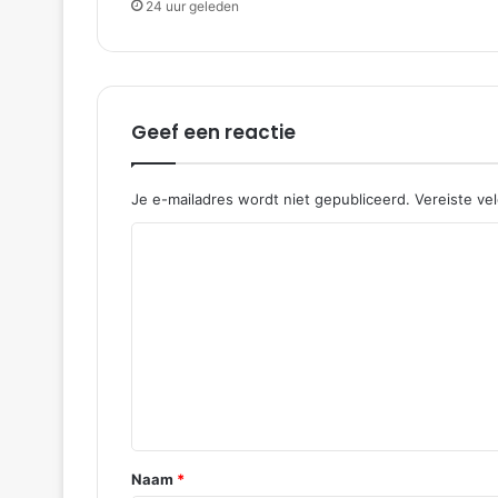
24 uur geleden
'
s
|
B
e
Geef een reactie
a
t
r
i
Je e-mailadres wordt niet gepubliceerd.
Vereiste ve
x
R
s
t
e
r
a
a
a
c
t
t
P
i
o
o
e
r
*
t
Naam
*