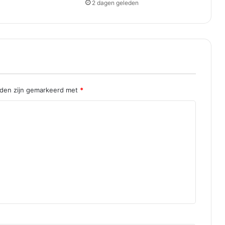
2 dagen geleden
e
R
o
t
t
e
r
d
a
lden zijn gemarkeerd met
*
m