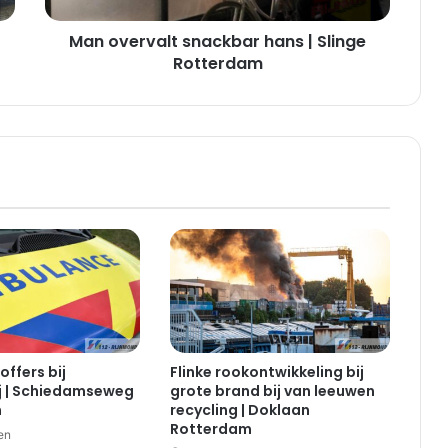
a
Man overvalt snackbar hans | Slinge
l
t
Rotterdam
s
n
a
c
k
b
a
r
h
a
n
s
|
S
offers bij
Flinke rookontwikkeling bij
l
j | Schiedamseweg
grote brand bij van leeuwen
i
m
recycling | Doklaan
n
Rotterdam
en
g