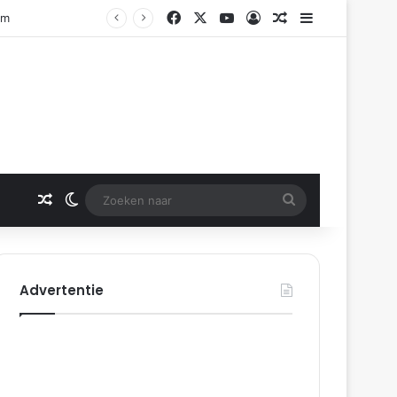
Facebook
X
YouTube
Log In
Gerelateerd artikel
Sidebar
Gerelateerd artikel
Switch skin
Zoeken
naar
Advertentie