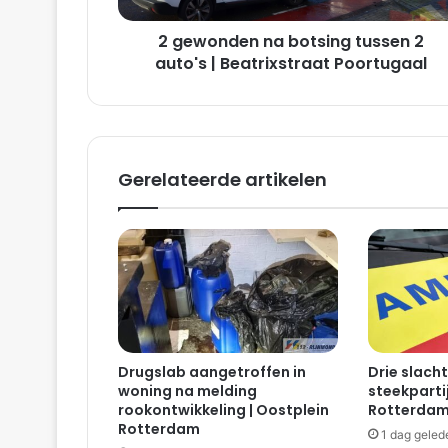
n
2 gewonden na botsing tussen 2
n
a
auto's | Beatrixstraat Poortugaal
b
o
t
s
i
Gerelateerde artikelen
n
g
t
u
s
s
e
n
2
Drugslab aangetroffen in
Drie slacht
a
woning na melding
steekparti
u
rookontwikkeling | Oostplein
Rotterda
t
Rotterdam
1 dag geled
o