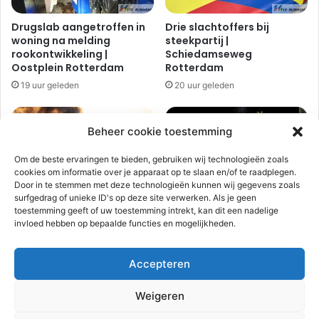
e
m
v
e
Drugslab aangetroffen in
Drie slachtoffers bij
l
t
woning na melding
steekpartij |
i
w
rookontwikkeling |
Schiedamseweg
e
i
Oostplein Rotterdam
Rotterdam
t
n
19 uur geleden
20 uur geleden
s
d
t
s
r
c
Beheer cookie toestemming
a
h
a
a
Om de beste ervaringen te bieden, gebruiken wij technologieën zoals
t
d
cookies om informatie over je apparaat op te slaan en/of te raadplegen.
e
Door in te stemmen met deze technologieën kunnen wij gegevens zoals
i
surfgedrag of unieke ID's op deze site verwerken. Als je geen
Flinke rookontwikkeling bij
Woning volledig verwoest
toestemming geeft of uw toestemming intrekt, kan dit een nadelige
n
grote brand bij van
door brand, bewoner
invloed hebben op bepaalde functies en mogelijkheden.
leeuwen recycling |
zwaargewond |
d
Doklaan Rotterdam
Watertorenweg
e
Rotterdam
r
1 dag geleden
Accepteren
e
2 dagen geleden
g
Weigeren
i
o