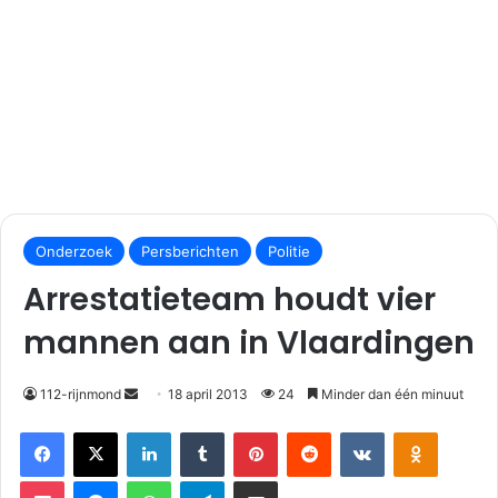
S
Onderzoek
Persberichten
Politie
e
n
Arrestatieteam houdt vier
d
mannen aan in Vlaardingen
a
n
e
112-rijnmond
18 april 2013
24
Minder dan één minuut
m
Facebook
X
LinkedIn
Tumblr
Pinterest
Reddit
VKontakte
Odnoklassniki
a
i
Pocket
Messenger
WhatsApp
Telegram
Deel via E-mail
l