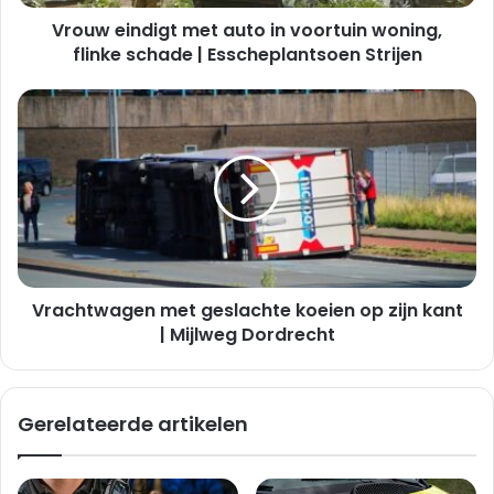
schade
Vrouw eindigt met auto in voortuin woning,
|
Esscheplantsoen
flinke schade | Esscheplantsoen Strijen
Strijen
Vrachtwagen
met
geslachte
koeien
op
zijn
kant
|
Mijlweg
Vrachtwagen met geslachte koeien op zijn kant
Dordrecht
| Mijlweg Dordrecht
Gerelateerde artikelen