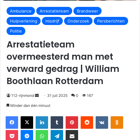
Ambulance
Arrestatieteam
Brandweer
Hulpverlening
misdrijf
Onderzoek
Persberichten
Politie
Arrestatieteam
overmeesterd man met
verward gedrag | William
Boothlaan Rotterdam
112-rijnmond
31 juli 2025
0
167
Minder dan één minuut
Facebook
X
LinkedIn
Tumblr
Pinterest
Reddit
VKontakte
Odnoklassniki
Pocket
Messenger
WhatsApp
Telegram
Deel via E-mail