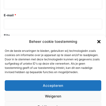
E-mail
*
Site
Beheer cookie toestemming
Om de beste ervaringen te bieden, gebruiken wij technologieën zoals
cookies om informatie over je apparaat op te slaan en/of te raadplegen.
Mijn naam, e-mail en site opslaan in deze browser voor de
Door in te stemmen met deze technologieën kunnen wij gegevens zoals
volgende keer wanneer ik een reactie plaats.
surfgedrag of unieke ID's op deze site verwerken. Als je geen
toestemming geeft of uw toestemming intrekt, kan dit een nadelige
invloed hebben op bepaalde functies en mogelijkheden.
Deze site gebruikt Akismet om spam te verminderen.
Bekijk hoe je
Accepteren
reactie gegevens worden verwerkt
.
Weigeren