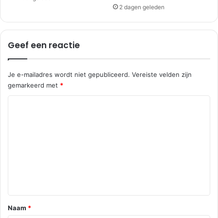
2 dagen geleden
Geef een reactie
Je e-mailadres wordt niet gepubliceerd.
Vereiste velden zijn
gemarkeerd met
*
R
e
a
c
t
i
e
*
Naam
*