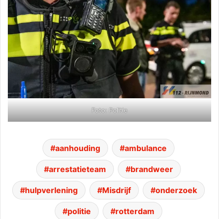
Foto: Politie
aanhouding
ambulance
arrestatieteam
brandweer
hulpverlening
Misdrijf
onderzoek
politie
rotterdam