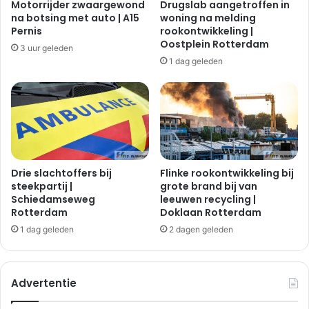
Motorrijder zwaargewond
Drugslab aangetroffen in
r
o
na botsing met auto | A15
woning na melding
o
Pernis
rookontwikkeling |
r
Oostplein Rotterdam
3 uur geleden
s
1 dag geleden
i
n
g
e
l
R
o
t
Drie slachtoffers bij
Flinke rookontwikkeling bij
t
steekpartij |
grote brand bij van
Schiedamseweg
leeuwen recycling |
e
Rotterdam
Doklaan Rotterdam
r
d
1 dag geleden
2 dagen geleden
a
m
Advertentie