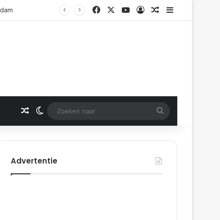
Facebook
X
YouTube
Log In
Gerelateerd artikel
Sidebar
erdam
Gerelateerd artikel
Switch skin
Zoeken
naar
Advertentie