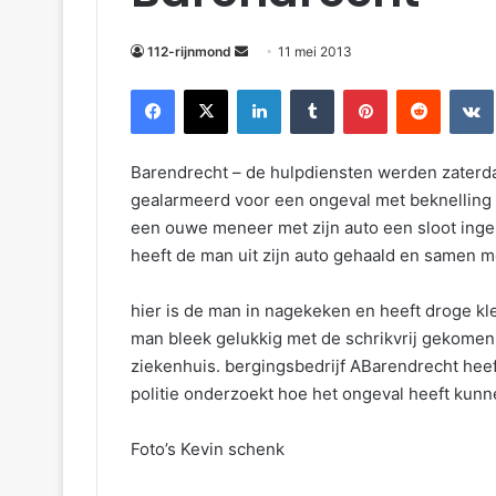
m
a
112-rijnmond
11 mei 2013
i
Facebook
X
LinkedIn
Tumblr
Pinterest
Reddit
VKontakte
l
Barendrecht – de hulpdiensten werden zaterd
gealarmeerd voor een ongeval met beknelling 
een ouwe meneer met zijn auto een sloot ing
heeft de man uit zijn auto gehaald en samen 
hier is de man in nagekeken en heeft droge kl
man bleek gelukkig met de schrikvrij gekomen 
ziekenhuis. bergingsbedrijf ABarendrecht hee
politie onderzoekt hoe het ongeval heeft kun
Foto’s Kevin schenk