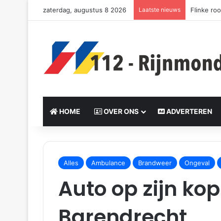
zaterdag, augustus 8 2026
Laatste nieuws
Flinke ro
HOME
OVER ONS
ADVERTEREN
S
e
Alles
Ambulance
Brandweer
Ongeval
n
Auto op zijn ko
d
a
n
Barendrecht
e