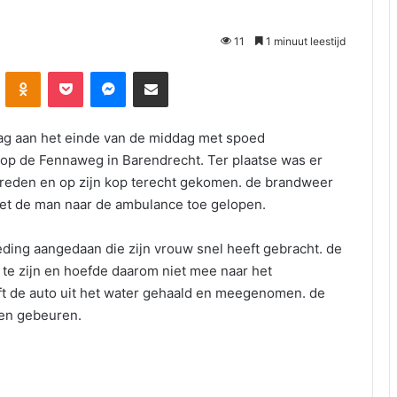
11
1 minuut leestijd
Odnoklassniki
Pocket
Messenger
Deel via E-mail
ag aan het einde van de middag met spoed
op de Fennaweg in Barendrecht. Ter plaatse was er
ereden en op zijn kop terecht gekomen. de brandweer
met de man naar de ambulance toe gelopen.
eding aangedaan die zijn vrouw snel heeft gebracht. de
te zijn en hoefde daarom niet mee naar het
ft de auto uit het water gehaald en meegenomen. de
nen gebeuren.