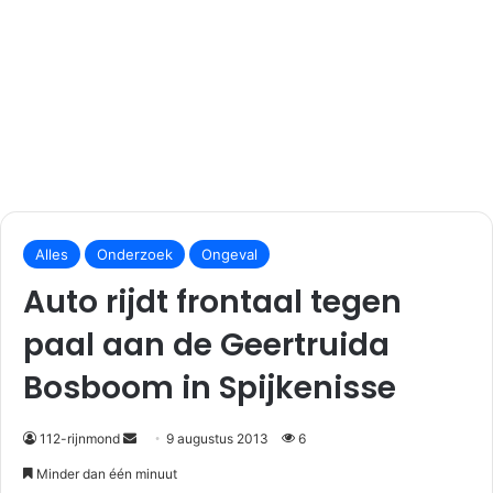
S
e
Alles
Onderzoek
Ongeval
n
Auto rijdt frontaal tegen
d
a
paal aan de Geertruida
n
Bosboom in Spijkenisse
e
m
a
112-rijnmond
9 augustus 2013
6
i
Minder dan één minuut
l