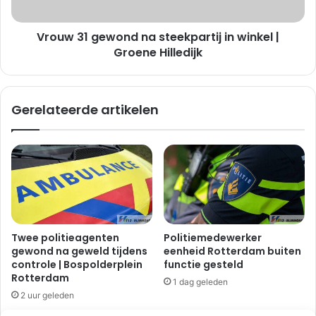
n
g
a
e
a
Vrouw 31 gewond na steekpartij in winkel |
w
a
o
Groene Hilledijk
n
n
r
d
i
n
Gerelateerde artikelen
j
a
d
s
i
t
n
e
g
e
m
k
e
p
t
a
b
r
Twee politieagenten
Politiemedewerker
o
t
gewond na geweld tijdens
eenheid Rotterdam buiten
o
i
controle | Bospolderplein
functie gesteld
m
j
Rotterdam
1 dag geleden
|
i
2 uur geleden
S
n
l