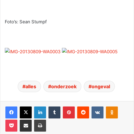
Foto’s: Sean Stumpf
alles
onderzoek
ongeval
Facebook
X
LinkedIn
Tumblr
Pinterest
Reddit
VKontakte
Odnoklassniki
Pocket
Deel via E-mail
Print