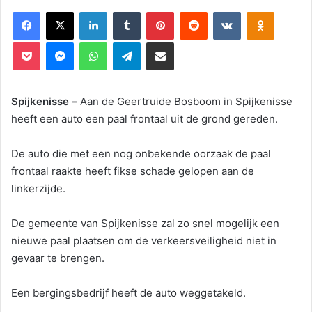
Facebook
X
LinkedIn
Tumblr
Pinterest
Reddit
VKontakte
Odnoklassniki
Pocket
Messenger
WhatsApp
Telegram
Deel via E-mail
Spijkenisse –
Aan de Geertruide Bosboom in Spijkenisse
heeft een auto een paal frontaal uit de grond gereden.
De auto die met een nog onbekende oorzaak de paal
frontaal raakte heeft fikse schade gelopen aan de
linkerzijde.
De gemeente van Spijkenisse zal zo snel mogelijk een
nieuwe paal plaatsen om de verkeersveiligheid niet in
gevaar te brengen.
Een bergingsbedrijf heeft de auto weggetakeld.