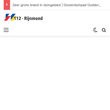
Zeer grote brand in duingebied | Oosterduinpad Ouddorp
Menu
Switch sk
Zoek