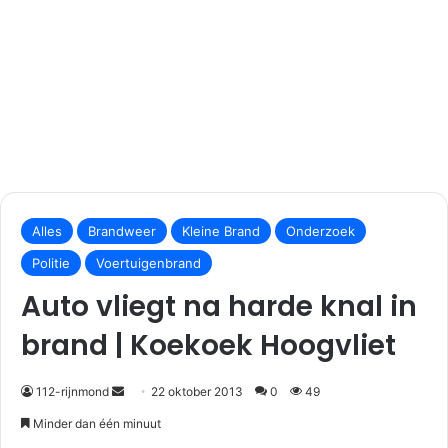
S
e
Alles
Brandweer
Kleine Brand
Onderzoek
n
Politie
Voertuigenbrand
d
Auto vliegt na harde knal in
a
n
brand | Koekoek Hoogvliet
e
m
112-rijnmond
22 oktober 2013
0
49
a
i
Minder dan één minuut
l