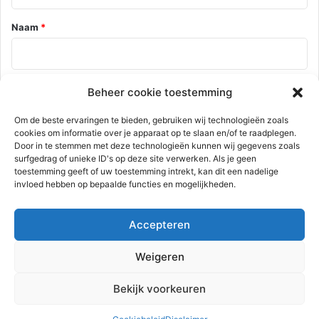
e
*
Naam
*
E-mail
*
Beheer cookie toestemming
Om de beste ervaringen te bieden, gebruiken wij technologieën zoals
cookies om informatie over je apparaat op te slaan en/of te raadplegen.
Door in te stemmen met deze technologieën kunnen wij gegevens zoals
Site
surfgedrag of unieke ID's op deze site verwerken. Als je geen
toestemming geeft of uw toestemming intrekt, kan dit een nadelige
invloed hebben op bepaalde functies en mogelijkheden.
Mijn naam, e-mail en site opslaan in deze browser voor de
Accepteren
volgende keer wanneer ik een reactie plaats.
Weigeren
Bekijk voorkeuren
Deze site gebruikt Akismet om spam te verminderen.
Bekijk hoe je
reactie gegevens worden verwerkt
.