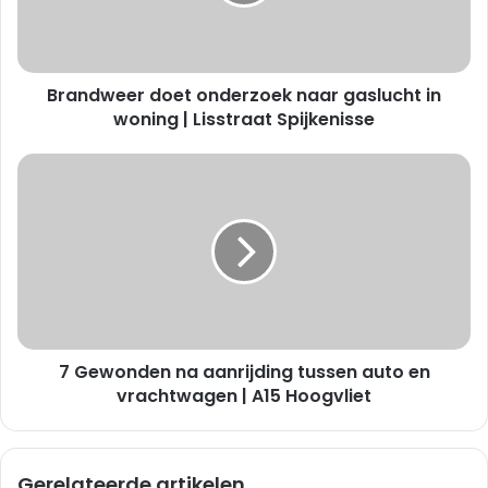
w
e
e
r
Brandweer doet onderzoek naar gaslucht in
d
o
woning | Lisstraat Spijkenisse
e
t
7
o
G
n
e
d
w
e
o
r
n
z
d
o
e
e
n
k
7 Gewonden na aanrijding tussen auto en
n
n
a
vrachtwagen | A15 Hoogvliet
a
a
a
a
r
n
Gerelateerde artikelen
g
r