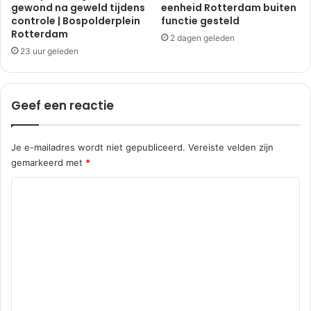
r
gewond na geweld tijdens
eenheid Rotterdam buiten
c
controle | Bospolderplein
functie gesteld
a
h
Rotterdam
a
t
2 dagen geleden
t
w
23 uur geleden
S
a
p
g
i
e
Geef een reactie
j
n
k
|
e
A
Je e-mailadres wordt niet gepubliceerd.
Vereiste velden zijn
n
1
gemarkeerd met
*
i
5
s
H
R
s
o
e
e
o
g
a
v
c
l
i
t
e
i
t