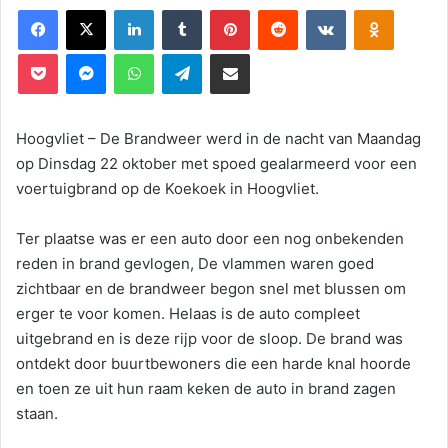
Facebook
X
LinkedIn
Tumblr
Pinterest
Reddit
VKontakte
Odnoklassniki
Pocket
Messenger
WhatsApp
Telegram
Deel via E-mail
Hoogvliet – De Brandweer werd in de nacht van Maandag
op Dinsdag 22 oktober met spoed gealarmeerd voor een
voertuigbrand op de Koekoek in Hoogvliet.
Ter plaatse was er een auto door een nog onbekenden
reden in brand gevlogen, De vlammen waren goed
zichtbaar en de brandweer begon snel met blussen om
erger te voor komen. Helaas is de auto compleet
uitgebrand en is deze rijp voor de sloop. De brand was
ontdekt door buurtbewoners die een harde knal hoorde
en toen ze uit hun raam keken de auto in brand zagen
staan.