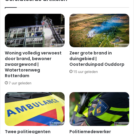
a
i
s
j
l
d
u
i
c
n
h
g
t
t
i
u
Woning volledig verwoest
Zeer grote brand in
n
s
door brand, bewoner
duingebied |
w
s
zwaargewond |
Oosterduinpad Ouddorp
o
e
Watertorenweg
15 uur geleden
n
n
Rotterdam
i
a
7 uur geleden
n
u
g
t
|
o
L
e
i
n
s
v
s
r
t
a
Twee politieagenten
Politiemedewerker