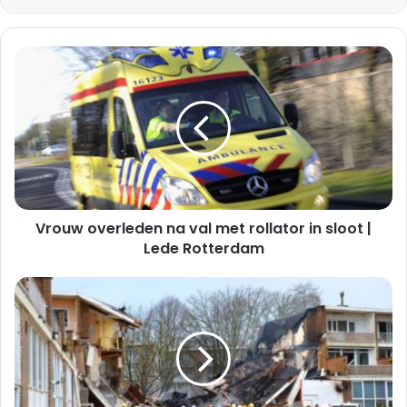
Vrouw
overleden
na
val
met
rollator
in
sloot
|
Vrouw overleden na val met rollator in sloot |
Lede
Rotterdam
Lede Rotterdam
33-
jarige
Rotterdammer
mogelijke
opdrachtgever
explosie
bruidsmodezaak