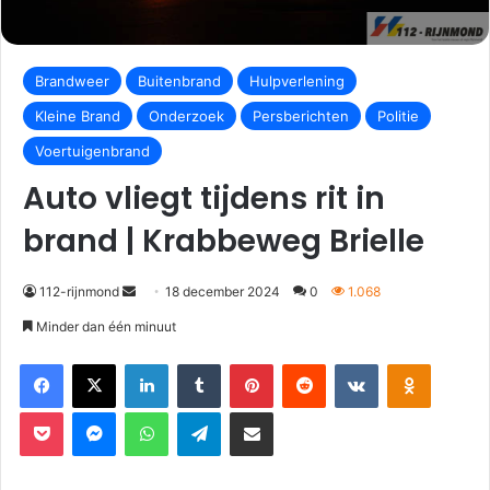
Brandweer
Buitenbrand
Hulpverlening
Kleine Brand
Onderzoek
Persberichten
Politie
Voertuigenbrand
Auto vliegt tijdens rit in
brand | Krabbeweg Brielle
112-rijnmond
18 december 2024
0
1.068
Minder dan één minuut
Facebook
X
LinkedIn
Tumblr
Pinterest
Reddit
VKontakte
Odnoklassniki
Pocket
Messenger
WhatsApp
Telegram
Deel via E-mail