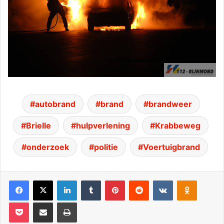
autobrand
brand
brandweer
Brielle
hulpverlening
Krabbeweg
onderzoek
politie
Voertuigbrand
Facebook
X
LinkedIn
Tumblr
Pinterest
Reddit
VKontakte
Odnoklassniki
Pocket
Deel via E-mail
Print