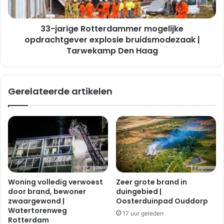
|
Tarwekamp
33-jarige Rotterdammer mogelijke
Den
Haag
opdrachtgever explosie bruidsmodezaak |
Tarwekamp Den Haag
Gerelateerde artikelen
Woning volledig verwoest
Zeer grote brand in
door brand, bewoner
duingebied |
zwaargewond |
Oosterduinpad Ouddorp
Watertorenweg
17 uur geleden
Rotterdam