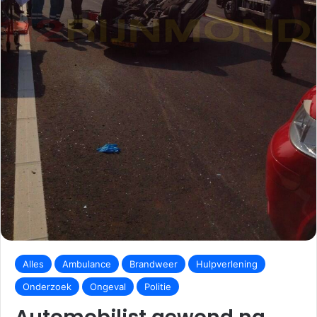
Alles
Ambulance
Brandweer
Hulpverlening
Onderzoek
Ongeval
Politie