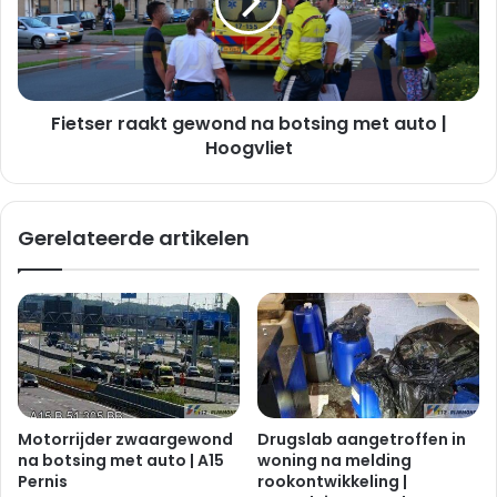
e
s
r
e
l
r
e
r
d
a
e
Fietser raakt gewond na botsing met auto |
a
n
k
Hoogvliet
n
t
a
g
a
e
Gerelateerde artikelen
a
w
n
o
r
n
i
d
j
n
d
a
i
b
n
o
g
t
Motorrijder zwaargewond
Drugslab aangetroffen in
|
s
na botsing met auto | A15
woning na melding
H
i
Pernis
rookontwikkeling |
e
n