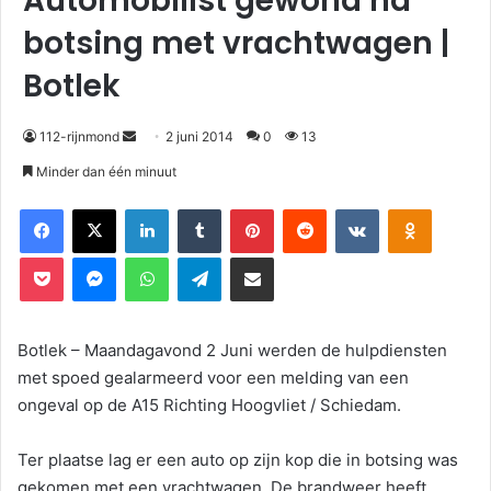
Automobilist gewond na
botsing met vrachtwagen |
Botlek
112-rijnmond
2 juni 2014
0
13
Minder dan één minuut
Facebook
X
LinkedIn
Tumblr
Pinterest
Reddit
VKontakte
Odnoklassniki
Pocket
Messenger
WhatsApp
Telegram
Deel via E-mail
Botlek – Maandagavond 2 Juni werden de hulpdiensten
met spoed gealarmeerd voor een melding van een
ongeval op de A15 Richting Hoogvliet / Schiedam.
Ter plaatse lag er een auto op zijn kop die in botsing was
gekomen met een vrachtwagen. De brandweer heeft