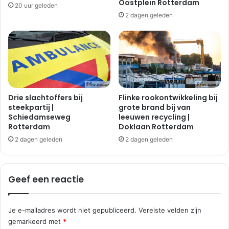
Oostplein Rotterdam
20 uur geleden
l
g
2 dagen geleden
l
m
e
e
v
t
o
a
e
u
t
t
s
o
l
|
Drie slachtoffers bij
Flinke rookontwikkeling bij
u
H
steekpartij |
grote brand bij van
i
Schiedamseweg
leeuwen recycling |
o
Rotterdam
Doklaan Rotterdam
s
o
g
2 dagen geleden
2 dagen geleden
v
l
i
Geef een reactie
e
t
Je e-mailadres wordt niet gepubliceerd.
Vereiste velden zijn
gemarkeerd met
*