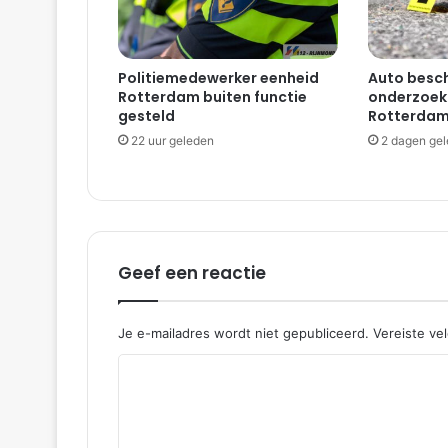
Politiemedewerker eenheid
Auto besch
Rotterdam buiten functie
onderzoekt
gesteld
Rotterdam
22 uur geleden
2 dagen ge
Geef een reactie
Je e-mailadres wordt niet gepubliceerd.
Vereiste ve
R
e
a