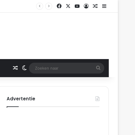
Facebook
X
YouTube
Log In
Gerelateerd artikel
Sidebar
Gerelateerd artikel
Switch skin
Zoeken
naar
Advertentie