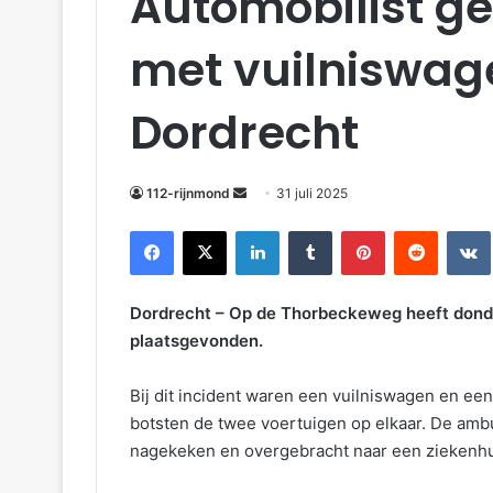
Automobilist g
met vuilniswag
Dordrecht
112-rijnmond
31 juli 2025
Facebook
X
LinkedIn
Tumblr
Pinterest
Reddit
VKonta
Dordrecht – Op de Thorbeckeweg heeft donde
plaatsgevonden.
Bij dit incident waren een vuilniswagen en e
botsten de twee voertuigen op elkaar. De amb
nagekeken en overgebracht naar een ziekenhu