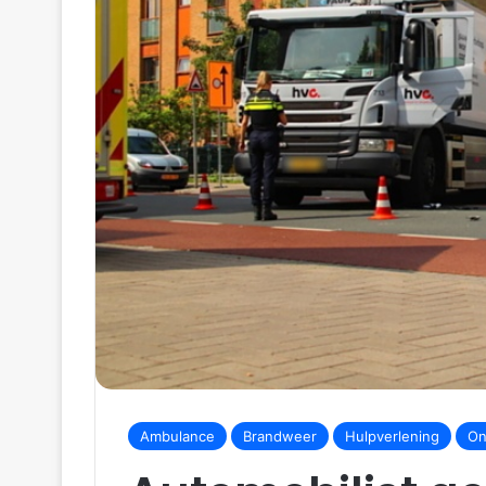
Ambulance
Brandweer
Hulpverlening
On