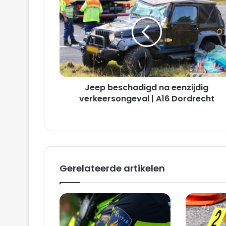
beschadigd
na
eenzijdig
verkeersongeval
|
A16
Dordrecht
Jeep beschadigd na eenzijdig
verkeersongeval | A16 Dordrecht
Gerelateerde artikelen