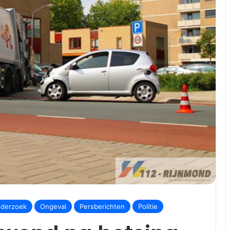
derzoek
Ongeval
Persberichten
Politie