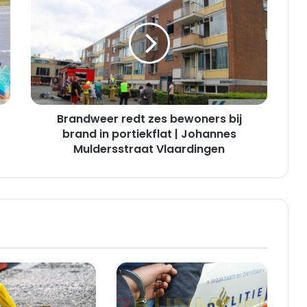
redt
zes
bewoners
bij
brand
in
portiekflat
|
Brandweer redt zes bewoners bij
Johannes
Muldersstraat
brand in portiekflat | Johannes
Vlaardingen
Muldersstraat Vlaardingen