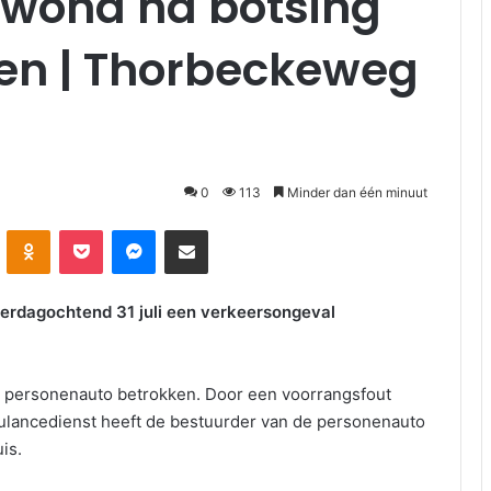
ewond na botsing
en | Thorbeckeweg
0
113
Minder dan één minuut
kte
Odnoklassniki
Pocket
Messenger
Deel via E-mail
rdagochtend 31 juli een verkeersongeval
en personenauto betrokken. Door een voorrangsfout
ulancedienst heeft de bestuurder van de personenauto
is.