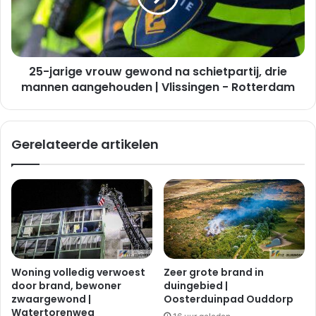
schietpartij,
drie
mannen
aangehouden
25-jarige vrouw gewond na schietpartij, drie
|
Vlissingen
mannen aangehouden | Vlissingen - Rotterdam
-
Rotterdam
Gerelateerde artikelen
Woning volledig verwoest
Zeer grote brand in
door brand, bewoner
duingebied |
zwaargewond |
Oosterduinpad Ouddorp
Watertorenweg