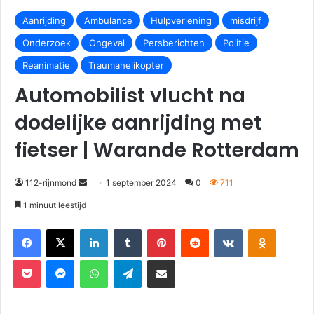
Aanrijding
Ambulance
Hulpverlening
misdrijf
Onderzoek
Ongeval
Persberichten
Politie
Reanimatie
Traumahelikopter
Automobilist vlucht na
dodelijke aanrijding met
fietser | Warande Rotterdam
112-rijnmond
1 september 2024
0
711
1 minuut leestijd
Facebook
X
LinkedIn
Tumblr
Pinterest
Reddit
VKontakte
Odnoklassniki
Pocket
Messenger
WhatsApp
Telegram
Deel via E-mail