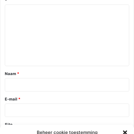
R
e
a
c
t
i
e
*
Naam
*
E-mail
*
Site
Beheer cookie toestemming