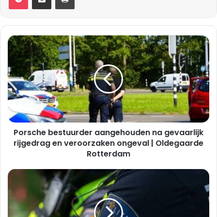
Porsche
bestuurder
aangehouden
na
gevaarlijk
rijgedrag
en
veroorzaken
ongeval
Porsche bestuurder aangehouden na gevaarlijk
|
Oldegaarde
rijgedrag en veroorzaken ongeval | Oldegaarde
Rotterdam
Rotterdam
25-
jarige
vrouw
gewond
na