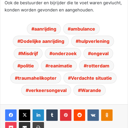
Ook de bestuurder en bijrijder die te voet waren gevlucht,
konden worden gevonden en aangehouden.
aanrijding
ambulance
Dodelijke aanrijding
hulpverlening
Misdrijf
onderzoek
ongeval
politie
reanimatie
rotterdam
traumahelikopter
Verdachte situatie
verkeersongeval
Warande
Facebook
X
LinkedIn
Tumblr
Pinterest
Reddit
VKontakte
Odnoklassniki
Pocket
Deel via E-mail
Print