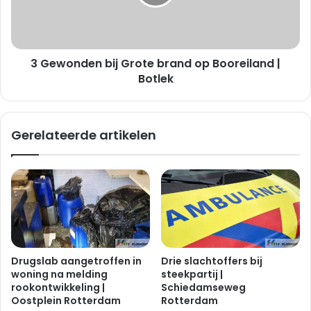
n
n
g
d
e
e
z
n
e
3 Gewonden bij Grote brand op Booreiland |
b
t
i
Botlek
b
j
i
G
j
r
Gerelateerde artikelen
m
o
e
t
d
e
i
b
s
r
c
a
h
n
e
d
n
o
Drugslab aangetroffen in
Drie slachtoffers bij
o
p
woning na melding
steekpartij |
o
B
rookontwikkeling |
Schiedamseweg
d
o
Oostplein Rotterdam
Rotterdam
s
o