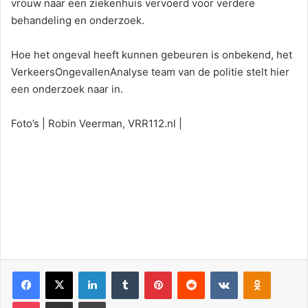
vrouw naar een ziekenhuis vervoerd voor verdere
behandeling en onderzoek.
Hoe het ongeval heeft kunnen gebeuren is onbekend, het
VerkeersOngevallenAnalyse team van de politie stelt hier
een onderzoek naar in.
Foto’s | Robin Veerman, VRR112.nl |
Facebook
X
LinkedIn
Tumblr
Pinterest
Reddit
VKontakte
Odnoklassniki
Pocket
Deel via E-mail
Print