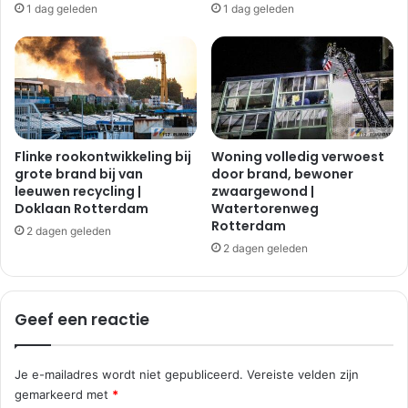
1 dag geleden
1 dag geleden
i
r
t
e
u
i
a
l
t
a
i
n
e
d
|
|
Flinke rookontwikkeling bij
Woning volledig verwoest
B
B
grote brand bij van
door brand, bewoner
a
leeuwen recycling |
zwaargewond |
o
Doklaan Rotterdam
Watertorenweg
r
t
Rotterdam
e
l
2 dagen geleden
n
e
2 dagen geleden
d
k
r
e
Geef een reactie
c
h
t
Je e-mailadres wordt niet gepubliceerd.
Vereiste velden zijn
gemarkeerd met
*