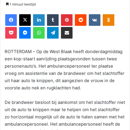
1 minuut leestijd
Facebook
X
LinkedIn
Tumblr
Pinterest
Reddit
VKontakte
Odnoklassniki
Pocket
Messenger
WhatsApp
Telegram
Deel via E-mail
ROTTERDAM – Op de West Blaak heeft donderdagmiddag
een kop-staart aanrijding plaatsgevonden tussen twee
personenauto’s. Het ambulancepersoneel ter plaatse
vroeg om assistentie van de brandweer om het slachtoffer
uit haar auto te knippen, dit aangezien de vrouw in de
voorste auto nek en rugklachten had.
De brandweer besloot bij aankomst om het slachtoffer niet
uit de auto te knippen maar te helpen om het slachtoffer
zo horizontaal mogelijk uit de auto te halen samen met het
ambulancepersoneel. Het ambulancepersoneel heeft de