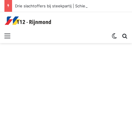
Drie slachtoffers bij steekpartij | Schiedamseweg Rotterdam
Menu
Switch sk
Zoek