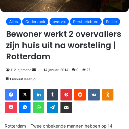
Alles
Onderzoek
overval
Persberichten
Politie
Bewoner werkt 2 overvallers
zijn huis uit na worsteling |
Rotterdam
112-rijnmond
14 januari 2014
0
27
1 minuut leestijd
Facebook
X
LinkedIn
Tumblr
Pinterest
Reddit
VKontakte
Odnoklassniki
Pocket
Messenger
WhatsApp
Telegram
Deel via E-mail
Rotterdam – Twee onbekende mannen hebben op 14