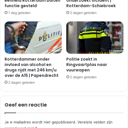
eenheid Rotterdam buiten
onderzoekt incident |
n
e
functie gesteld
Rotterdam-Schiebroek
s
g
1 dag geleden
2 dagen geleden
h
d
e
o
r
o
e
r
n
p
l
o
a
l
a
i
Rotterdammer onder
Politie zoekt in
n
t
invloed van alcohol en
Ringvaartplas naar
i
drugs rijdt met 246 km/u
vuurwapen
over de A15 | Papendrecht
e
2 dagen geleden
s
2 dagen geleden
t
u
d
Geef een reactie
e
n
t
Je e-mailadres wordt niet gepubliceerd.
Vereiste velden zijn
e