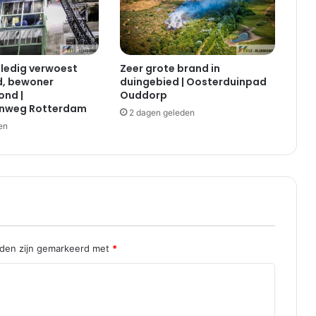
n
e
n
v
ledig verwoest
Zeer grote brand in
e
d, bewoner
duingebied | Oosterduinpad
r
nd |
Ouddorp
o
nweg Rotterdam
2 dagen geleden
o
en
r
z
a
a
k
t
o
n
g
lden zijn gemarkeerd met
*
e
v
a
l