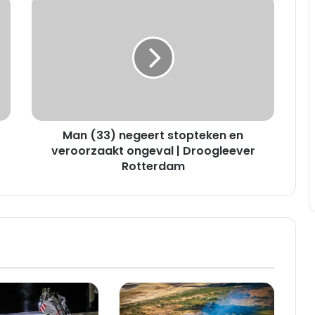
M
a
n
(
3
3
)
n
e
Man (33) negeert stopteken en
g
e
veroorzaakt ongeval | Droogleever
e
Rotterdam
r
t
s
t
o
p
t
e
k
e