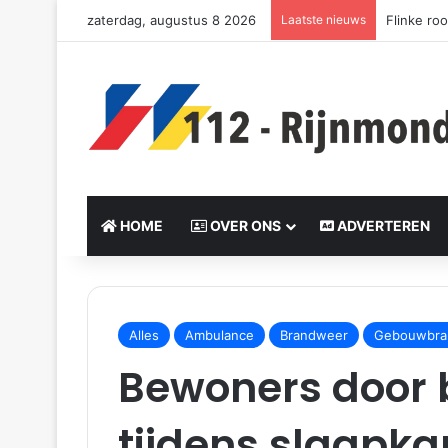
zaterdag, augustus 8 2026
Laatste nieuws
Woning v
HOME
OVER ONS
ADVERTEREN
S
e
Alles
Ambulance
Brandweer
Gebouwbra
n
Bewoners door 
d
a
n
tijdens slaapka
e