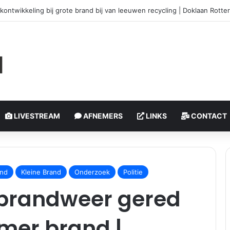
olledig verwoest door brand, bewoner zwaargewond | Watertorenweg 
LIVESTREAM
AFNEMERS
LINKS
CONTACT
nd
Kleine Brand
Onderzoek
Politie
brandweer gered
mer brand |