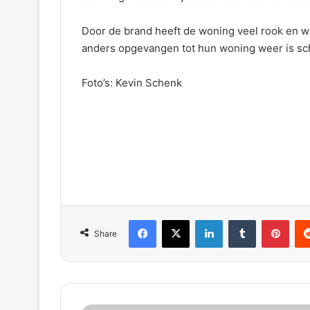
Door de brand heeft de woning veel rook en w
anders opgevangen tot hun woning weer is s
Foto’s: Kevin Schenk
Facebook
X
LinkedIn
Tumblr
Pinterest
Reddit
Share