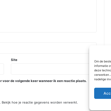
|
D
r
o
o
g
l
e
e
v
e
r
Site
Om de beste
R
informatie o
o
deze techno
t
verwerken. 
nadelige in
t
r voor de volgende keer wanneer ik een reactie plaats.
e
r
Acc
d
a
n.
Bekijk hoe je reactie gegevens worden verwerkt
.
m