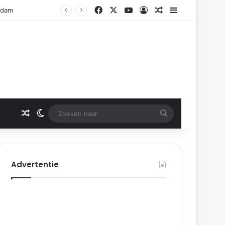
Facebook
X
YouTube
Log In
Gerelateerd artikel
Sidebar
Rotterdam
Gerelateerd artikel
Switch skin
Zoeken
naar
Advertentie