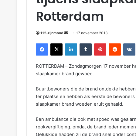
m
Rotterdam
a
i
l
112-rijnmond
17 november 2013
Facebook
X
LinkedIn
Tumblr
Pinterest
Reddit
VKontakte
ROTTERDAM – Zondagmorgen 17 november heeft
slaapkamer brand gewoed.
Buurtbewoners die de brand ontdekte hebben
ter plaatse en hebben als eerste de bewoners 
slaapkamer brand woeden eruit gehaald.
Een ambulance die ook met spoed was gealar
rookvergiftiging. omdat de brand ieder momen
Gelukkige hadden zij de brand snel onder con