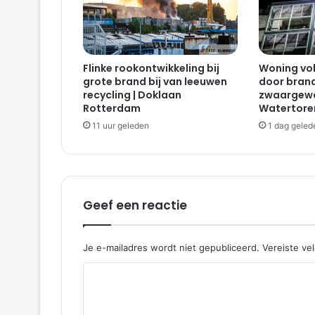
a
n
r
i
Flinke rookontwikkeling bij
Woning vol
j
grote brand bij van leeuwen
door bran
d
recycling | Doklaan
zwaargewo
i
Rotterdam
Watertore
n
11 uur geleden
1 dag geled
g
m
e
t
a
u
Geef een reactie
t
o
|
Je e-mailadres wordt niet gepubliceerd.
Vereiste ve
S
R
w
e
e
e
a