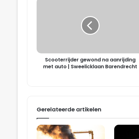
S
c
o
o
t
e
r
r
i
Scooterrijder gewond na aanrijding
j
d
met auto | Sweelicklaan Barendrecht
e
r
g
e
w
o
Gerelateerde artikelen
n
d
n
a
a