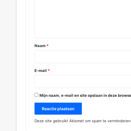
l
i
c
c
t
k
i
l
a
e
a
*
n
Naam
*
B
a
r
e
E-mail
*
n
d
r
e
Mijn naam, e-mail en site opslaan in deze browse
c
h
t
Deze site gebruikt Akismet om spam te vermindere