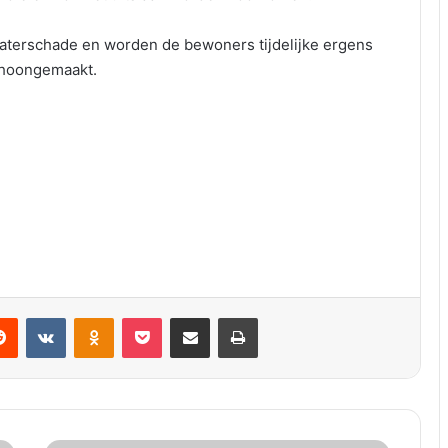
aterschade en worden de bewoners tijdelijke ergens
choongemaakt.
VKontakte
Odnoklassniki
Pocket
Deel via E-mail
Print