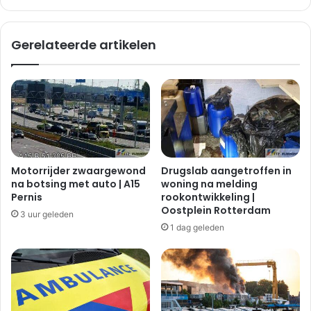
e
e
w
e
o
Gerelateerde artikelen
t
n
s
d
l
n
a
a
n
k
d
o
s
p
e
s
d
t
Motorrijder zwaargewond
Drugslab aangetroffen in
i
a
na botsing met auto | A15
woning na melding
j
a
Pernis
rookontwikkeling |
k
r
Oostplein Rotterdam
3 uur geleden
|
t
1 dag geleden
R
b
o
o
t
t
t
s
e
i
r
n