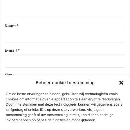
i
e
*
Naam
*
E-mail
*
Site
Beheer cookie toestemming
Om de beste ervaringen te bieden, gebruiken wij technologieën zoals
cookies om informatie over je apparaat op te slaan en/of te raadplegen.
Mijn naam, e-mail en site opslaan in deze browser voor de
Door in te stemmen met deze technologieën kunnen wij gegevens zoals
volgende keer wanneer ik een reactie plaats.
surfgedrag of unieke ID's op deze site verwerken. Als je geen
toestemming geeft of uw toestemming intrekt, kan dit een nadelige
invloed hebben op bepaalde functies en mogelijkheden.