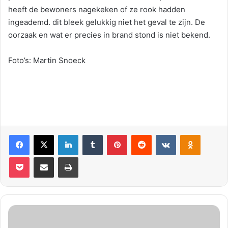
heeft de bewoners nagekeken of ze rook hadden
ingeademd. dit bleek gelukkig niet het geval te zijn. De
oorzaak en wat er precies in brand stond is niet bekend.
Foto’s: Martin Snoeck
Facebook
X
LinkedIn
Tumblr
Pinterest
Reddit
VKontakte
Odnoklassniki
Pocket
Deel via E-mail
Print
3
G