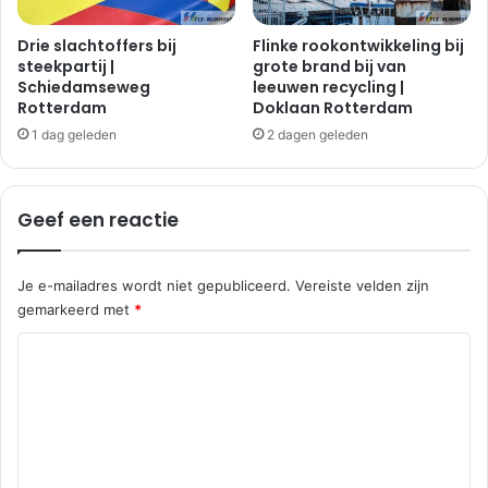
d
g
a
|
Drie slachtoffers bij
Flinke rookontwikkeling bij
m
P
steekpartij |
grote brand bij van
Schiedamseweg
leeuwen recycling |
o
Rotterdam
Doklaan Rotterdam
o
r
1 dag geleden
2 dagen geleden
t
u
g
Geef een reactie
a
a
l
Je e-mailadres wordt niet gepubliceerd.
Vereiste velden zijn
gemarkeerd met
*
R
e
a
c
t