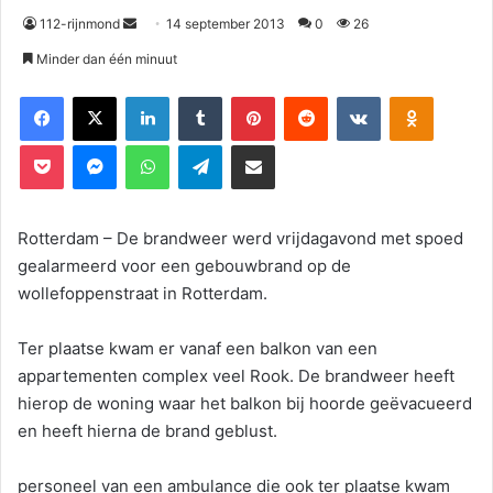
112-rijnmond
14 september 2013
0
26
Minder dan één minuut
Facebook
X
LinkedIn
Tumblr
Pinterest
Reddit
VKontakte
Odnoklassniki
Pocket
Messenger
WhatsApp
Telegram
Deel via E-mail
Rotterdam – De brandweer werd vrijdagavond met spoed
gealarmeerd voor een gebouwbrand op de
wollefoppenstraat in Rotterdam.
Ter plaatse kwam er vanaf een balkon van een
appartementen complex veel Rook. De brandweer heeft
hierop de woning waar het balkon bij hoorde geëvacueerd
en heeft hierna de brand geblust.
personeel van een ambulance die ook ter plaatse kwam