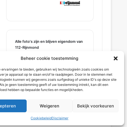
Alle foto's zijn en blijven eigendom van
112-Rijnmond
Kopiëren niet toegestaan, wilt u een
Beheer cookie toestemming
foto neem contact met ons op.
©112-Rijnmond
 ervaringen te bieden, gebruiken wij technologieën zoals cookies om
ver je apparaat op te slaan en/of te raadplegen. Door in te stemmen met
logieën kunnen wij gegevens zoals surfgedrag of unieke ID's op deze site
Als je geen toestemming geeft of uw toestemming intrekt, kan dit een
vloed hebben op bepaalde functies en mogelijkheden.
epteren
Weigeren
Bekijk voorkeuren
Cookiebeleid
Disclaimer