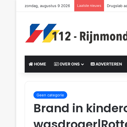
zondag, augustus 9 2026
Laatste nieuws
Drugslab a
HOME
OVER ONS
ADVERTEREN
S
e
Geen categorie
n
Brand in kinde
d
a
n
wasdroger|Rot
e