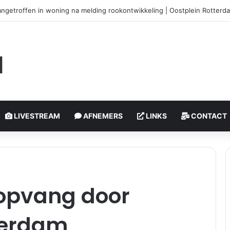
angetroffen in woning na melding rookontwikkeling | Oostplein Rotterd
LIVESTREAM
AFNEMERS
LINKS
CONTACT
ropvang door
terdam