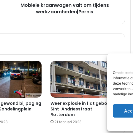
Mobiele kraanwagen valt om tijdens
a
a
werkzaamheden|Pernis
n
w
a
g
e
n
v
a
l
Om de beste
t
informatie o
o
deze techno
m
verwerken. 
t
nadelige in
i
gewond bij poging
Weer explosie in flat gebouw |
j
 Sandelingplein
Sint-Andriesstraat
Acc
d
m
Rotterdam
e
 2023
21 februari 2023
n
s