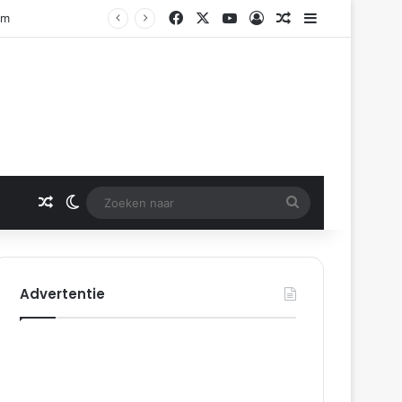
Facebook
X
YouTube
Log In
Gerelateerd artikel
Sidebar
am
Gerelateerd artikel
Switch skin
Zoeken
naar
Advertentie