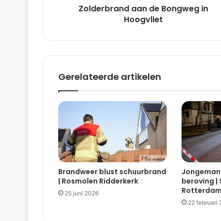
Zolderbrand aan de Bongweg in
n
d
Hoogvliet
a
a
n
d
e
Gerelateerde artikelen
B
o
n
g
w
e
g
i
n
Brandweer blust schuurbrand
Jongeman 
H
| Rosmolen Ridderkerk
beroving |
o
Rotterda
25 juni 2026
o
22 februari
g
v