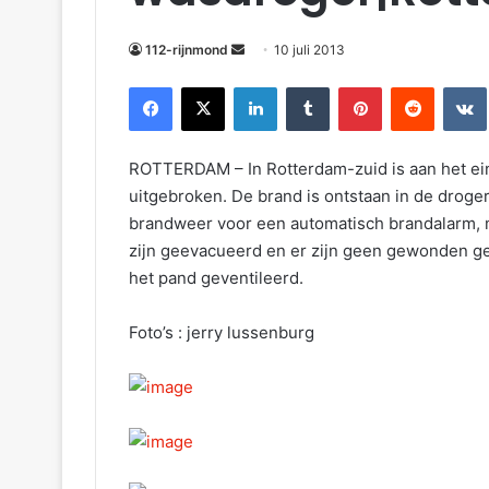
m
a
112-rijnmond
10 juli 2013
i
Facebook
X
LinkedIn
Tumblr
Pinterest
Reddit
VKontakte
l
ROTTERDAM – In Rotterdam-zuid is aan het ei
uitgebroken. De brand is ontstaan in de droger 
brandweer voor een automatisch brandalarm, m
zijn geevacueerd en er zijn geen gewonden ge
het pand geventileerd.
Foto’s : jerry lussenburg