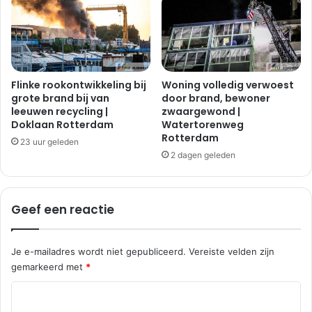
i
d
j
e
n
s
b
c
a
h
a
r
Flinke rookontwikkeling bij
Woning volledig verwoest
n
i
grote brand bij van
door brand, bewoner
R
leeuwen recycling |
zwaargewond |
k
Doklaan Rotterdam
Watertorenweg
o
v
Rotterdam
t
r
23 uur geleden
t
i
2 dagen geleden
e
j
r
|
d
R
Geef een reactie
a
h
m
o
o
Je e-mailadres wordt niet gepubliceerd.
Vereiste velden zijn
n
gemarkeerd met
*
R