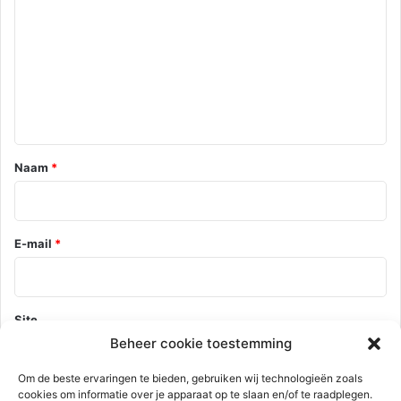
e
a
c
t
i
e
*
Naam
*
E-mail
*
Site
Beheer cookie toestemming
Om de beste ervaringen te bieden, gebruiken wij technologieën zoals
cookies om informatie over je apparaat op te slaan en/of te raadplegen.
Mijn naam, e-mail en site opslaan in deze browser voor de