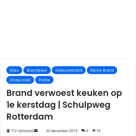
S
e
Alles
Brandweer
Gebouwbrand
Kleine Brand
n
Onderzoek
Politie
d
Brand verwoest keuken op
a
n
1e kerstdag | Schulpweg
e
m
Rotterdam
a
i
112-rijnmond
25 december 2013
0
15
l