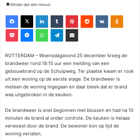
Minder dan één minuut
Facebook
X
LinkedIn
Tumblr
Pinterest
Reddit
VKontakte
Odnoklassniki
Pocket
Messenger
WhatsApp
Telegram
Deel via E-mail
ROTTERDAM – Woensdagavond 25 december kreeg de
brandweer rond 18:15 uur een melding van een
gebouwbrand op de Schulpweg. Ter plaatse kwam er rook
uit een woning op de eerste etage. De brandweer is
meteen de woning ingegaan en daar bleek dat er brand
was uitgebroken in de keuken.
De brandweer is snel begonnen met blussen en had na 10
minuten de brand al onder controle. De keuken is helaas
verwoest door de brand. De bewoner kon op tijd de
woning verlaten.