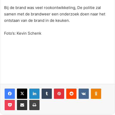
Bij de brand was veel rookontwikkeling, De politie zal
samen met de brandweer een onderzoek doen naar het
ontstaan van de brand in de keuken.
Foto’s: Kevin Schenk
Facebook
X
LinkedIn
Tumblr
Pinterest
Reddit
VKontakte
Odnoklassniki
Pocket
Deel via E-mail
Print