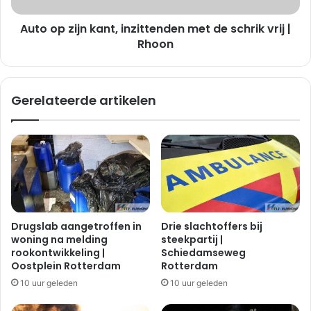
i
j
j
Auto op zijn kant, inzittenden met de schrik vrij |
n
d
k
Rhoon
t
a
3
n
v
t
Gerelateerde artikelen
o
,
e
i
t
n
g
z
a
i
n
t
g
t
e
e
r
n
Drugslab aangetroffen in
Drie slachtoffers bij
s
d
woning na melding
steekpartij |
a
e
rookontwikkeling |
Schiedamseweg
a
n
Oostplein Rotterdam
Rotterdam
n
m
10 uur geleden
10 uur geleden
|
e
L
t