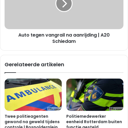
aanrijding
|
A20
Schiedam
Auto tegen vangrail na aanrijding | A20
Schiedam
Gerelateerde artikelen
Twee politieagenten
Politiemedewerker
gewond na geweld tijdens
eenheid Rotterdam buiten
controle | Bospolderplein
functie gesteld