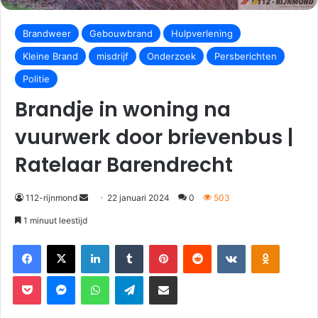
Brandweer
Gebouwbrand
Hulpverlening
Kleine Brand
misdrijf
Onderzoek
Persberichten
Politie
Brandje in woning na
vuurwerk door brievenbus |
Ratelaar Barendrecht
112-rijnmond
22 januari 2024
0
503
1 minuut leestijd
Facebook
X
LinkedIn
Tumblr
Pinterest
Reddit
VKontakte
Odnoklassniki
Pocket
Messenger
WhatsApp
Telegram
Deel via E-mail