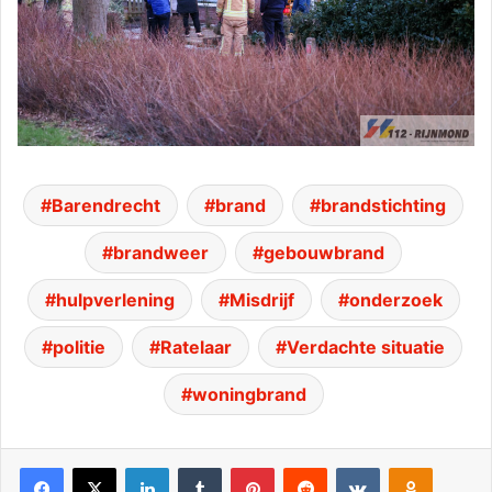
Barendrecht
brand
brandstichting
brandweer
gebouwbrand
hulpverlening
Misdrijf
onderzoek
politie
Ratelaar
Verdachte situatie
woningbrand
Facebook
X
LinkedIn
Tumblr
Pinterest
Reddit
VKontakte
Odnoklassniki