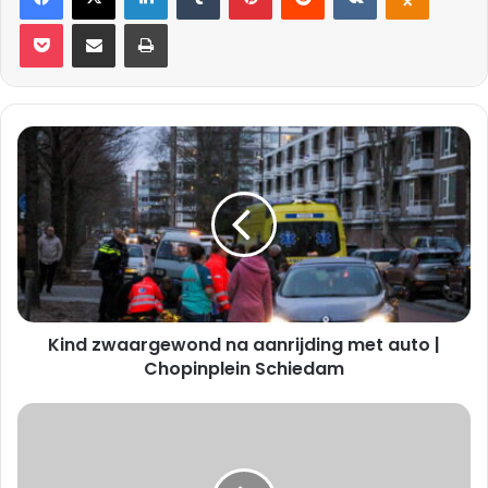
Pocket
Deel via E-mail
Print
Kind
zwaargewond
na
aanrijding
met
auto
|
Chopinplein
Schiedam
Kind zwaargewond na aanrijding met auto |
Chopinplein Schiedam
Auto
tegen
vangrail
na