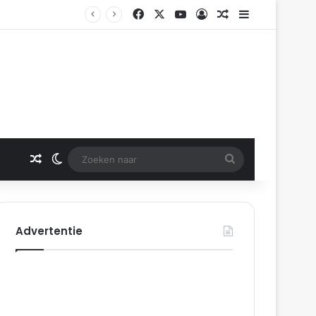
Facebook
X
YouTube
Log In
Gerelateerd artikel
Sidebar
Gerelateerd artikel
Switch skin
Zoeken
naar
Advertentie