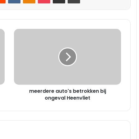
m
e
e
r
d
e
r
e
a
meerdere auto's betrokken bij
u
t
ongeval Heenvliet
o
'
s
b
e
t