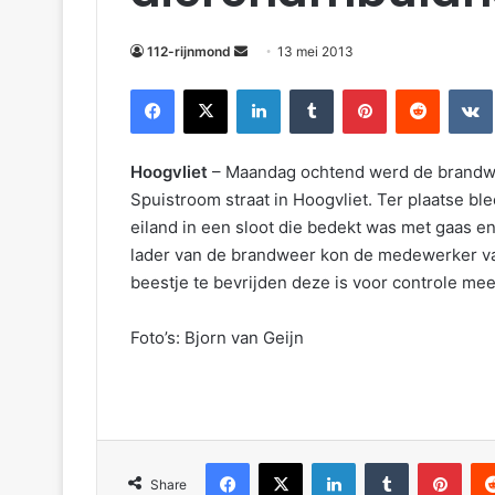
m
a
112-rijnmond
13 mei 2013
i
Facebook
X
LinkedIn
Tumblr
Pinterest
Reddit
VKontakte
l
Hoogvliet
– Maandag ochtend werd de brandwe
Spuistroom straat in Hoogvliet. Ter plaatse b
eiland in een sloot die bedekt was met gaas e
lader van de brandweer kon de medewerker va
beestje te bevrijden deze is voor controle m
Foto’s: Bjorn van Geijn
Facebook
X
LinkedIn
Tumblr
Pinterest
Reddit
Share