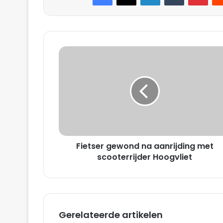
F
i
e
t
s
e
r
g
e
Fietser gewond na aanrijding met
w
o
scooterrijder Hoogvliet
n
d
n
a
a
Gerelateerde artikelen
a