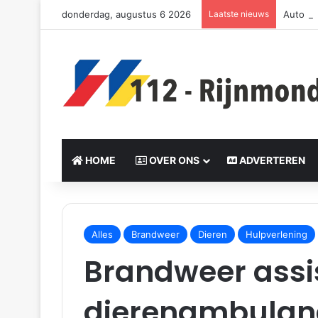
donderdag, augustus 6 2026
Laatste nieuws
Auto be
HOME
OVER ONS
ADVERTEREN
S
e
Alles
Brandweer
Dieren
Hulpverlening
n
Brandweer assi
d
a
n
dierenambulanc
e