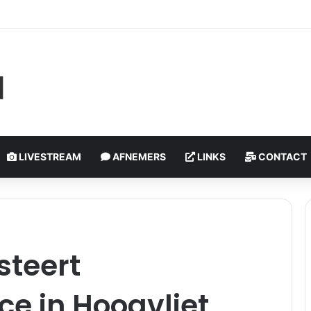
schoten, politie onderzoekt incident | Rotterdam-Schiebroek
LIVESTREAM
AFNEMERS
LINKS
CONTACT
steert
e in Hoogvliet