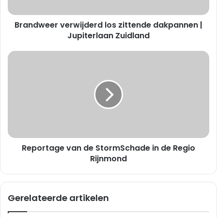
e
r
Brandweer verwijderd los zittende dakpannen |
v
e
Jupiterlaan Zuidland
r
w
R
i
e
j
p
d
o
e
r
r
t
d
a
l
g
o
e
s
Reportage van de StormSchade in de Regio
v
z
a
Rijnmond
i
n
t
d
t
e
Gerelateerde artikelen
e
S
n
t
d