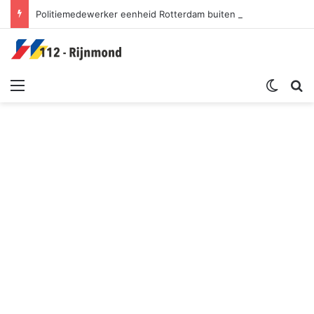
Politiemedewerker eenheid Rotterdam buiten functie gesteld
Menu
Switch sk
Zoek