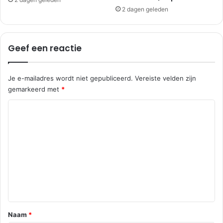
n
m
2 dagen geleden
Z
o
u
n
i
d
Geef een reactie
d
l
a
Je e-mailadres wordt niet gepubliceerd.
Vereiste velden zijn
n
gemarkeerd met
*
d
R
e
a
c
t
i
e
*
Naam
*