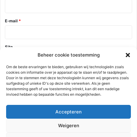
E-mail
*
Site
Beheer cookie toestemming
Om de beste ervaringen te bieden, gebruiken wij technologieën zoals
cookies om informatie over je apparaat op te slaan en/of te raadplegen.
Mijn naam, e-mail en site opslaan in deze browser voor de
Door in te stemmen met deze technologieën kunnen wij gegevens zoals
volgende keer wanneer ik een reactie plaats.
surfgedrag of unieke ID's op deze site verwerken. Als je geen
toestemming geeft of uw toestemming intrekt, kan dit een nadelige
invloed hebben op bepaalde functies en mogelijkheden.
Deze site gebruikt Akismet om spam te verminderen.
Bekijk hoe je
Accepteren
reactie gegevens worden verwerkt
.
Weigeren