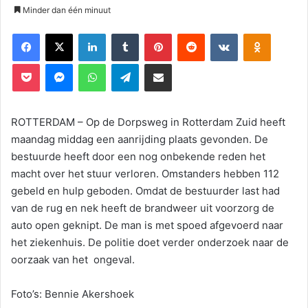
Minder dan één minuut
Facebook
X
LinkedIn
Tumblr
Pinterest
Reddit
VKontakte
Odnoklassniki
Pocket
Messenger
WhatsApp
Telegram
Deel via E-mail
ROTTERDAM – Op de Dorpsweg in Rotterdam Zuid heeft
maandag middag een aanrijding plaats gevonden. De
bestuurde heeft door een nog onbekende reden het
macht over het stuur verloren. Omstanders hebben 112
gebeld en hulp geboden. Omdat de bestuurder last had
van de rug en nek heeft de brandweer uit voorzorg de
auto open geknipt. De man is met spoed afgevoerd naar
het ziekenhuis. De politie doet verder onderzoek naar de
oorzaak van het ongeval.
Foto’s: Bennie Akershoek