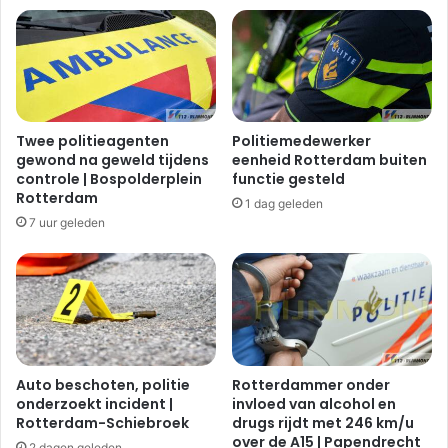
o
e
r
d
m
a
S
k
c
p
h
a
a
Twee politieagenten
Politiemedewerker
n
d
gewond na geweld tijdens
eenheid Rotterdam buiten
n
e
controle | Bospolderplein
functie gesteld
e
i
Rotterdam
1 dag geleden
n
n
7 uur geleden
|
d
J
e
u
R
p
e
i
g
t
i
e
o
r
R
Auto beschoten, politie
Rotterdammer onder
l
i
onderzoekt incident |
invloed van alcohol en
a
Rotterdam-Schiebroek
drugs rijdt met 246 km/u
j
over de A15 | Papendrecht
a
n
2 dagen geleden