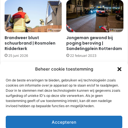
o
a
t
r
t
t
e
i
r
j
d
M
Brandweer blust
Jongeman gewond bij
a
o
schuurbrand | Rosmolen
poging beroving |
m
l
Ridderkerk
Sandelingplein Rotterdam
e
25 juni 2026
22 februari 2023
n
c
Beheer cookie toestemming
a
t
Om de beste ervaringen te bieden, gebruiken wij technologieën zoals
e
cookies om informatie over je apparaat op te slaan en/of te raadplegen.
n
Door in te stemmen met deze technologieën kunnen wij gegevens zoals
s
surfgedrag of unieke ID's op deze site verwerken. Als je geen
i
toestemming geeft of uw toestemming intrekt, kan dit een nadelige
Weer explosie in flat
n
invloed hebben op bepaalde functies en mogelijkheden.
gebouw | Sint-
Duizenden woningen
g
Andriesstraat Rotterdam
Vlaardingen zonder
e
stroom
21 februari 2023
Accepteren
l
18 november 2022