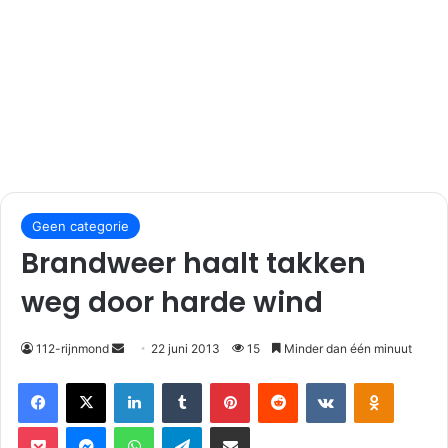
S
Geen categorie
e
n
Brandweer haalt takken
d
weg door harde wind
a
n
e
112-rijnmond
22 juni 2013
15
Minder dan één minuut
m
Facebook
X
LinkedIn
Tumblr
Pinterest
Reddit
VKontakte
Odnoklassniki
a
i
Pocket
Messenger
WhatsApp
Telegram
Deel via E-mail
l