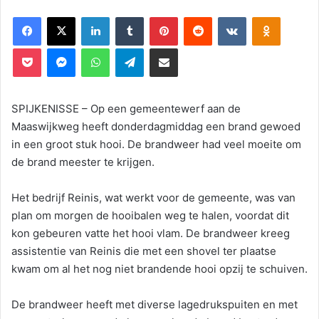
Facebook
X
LinkedIn
Tumblr
Pinterest
Reddit
VKontakte
Odnoklassniki
Pocket
Messenger
WhatsApp
Telegram
Deel via E-mail
SPIJKENISSE – Op een gemeentewerf aan de
Maaswijkweg heeft donderdagmiddag een brand gewoed
in een groot stuk hooi. De brandweer had veel moeite om
de brand meester te krijgen.
Het bedrijf Reinis, wat werkt voor de gemeente, was van
plan om morgen de hooibalen weg te halen, voordat dit
kon gebeuren vatte het hooi vlam. De brandweer kreeg
assistentie van Reinis die met een shovel ter plaatse
kwam om al het nog niet brandende hooi opzij te schuiven.
De brandweer heeft met diverse lagedrukspuiten en met