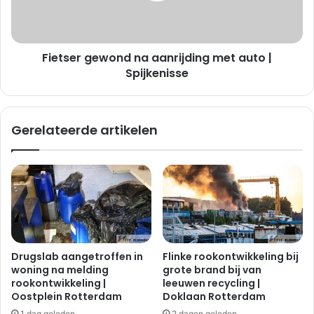
r
r
v
g
e
e
r
Fietser gewond na aanrijding met auto |
w
h
o
Spijkenisse
i
n
t
d
t
n
Gerelateerde artikelen
e
a
f
a
r
a
i
n
t
r
u
i
u
j
r
d
p
i
Drugslab aangetroffen in
Flinke rookontwikkeling bij
a
n
woning na melding
grote brand bij van
n
g
rookontwikkeling |
leeuwen recycling |
|
m
Oostplein Rotterdam
Doklaan Rotterdam
C
e
1 dag geleden
2 dagen geleden