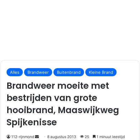
S
e
Alles
Brandweer
Buitenbrand
Kleine Brand
n
Brandweer moeite met
d
a
bestrijden van grote
n
hooibrand, Maaswijkweg
e
m
Spijkenisse
a
i
112-rijnmond
8 augustus 2013
25
1 minuut leestijd
l