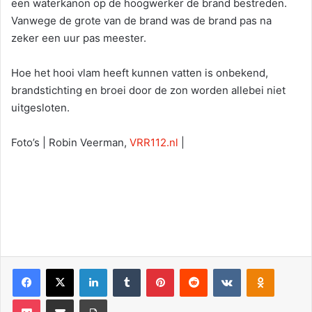
een waterkanon op de hoogwerker de brand bestreden.
Vanwege de grote van de brand was de brand pas na
zeker een uur pas meester.
Hoe het hooi vlam heeft kunnen vatten is onbekend,
brandstichting en broei door de zon worden allebei niet
uitgesloten.
Foto’s | Robin Veerman,
VRR112.nl
|
Facebook
X
LinkedIn
Tumblr
Pinterest
Reddit
VKontakte
Odnoklassniki
Pocket
Deel via E-mail
Print