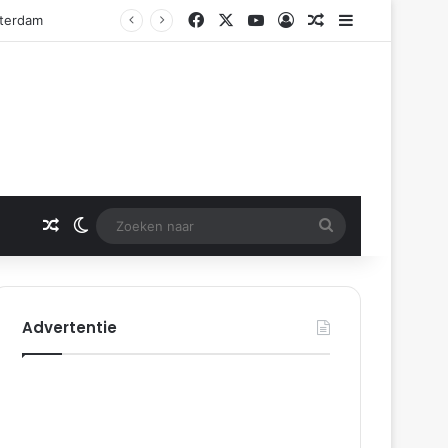
Facebook
X
YouTube
Log In
Gerelateerd artikel
Sidebar
Gerelateerd artikel
Switch skin
Zoeken
naar
Advertentie