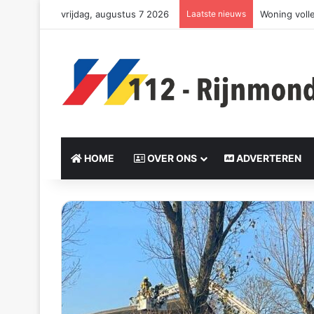
vrijdag, augustus 7 2026
Laatste nieuws
Zeer grote 
HOME
OVER ONS
ADVERTEREN
Send
an
email