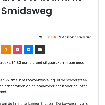
 | Smidsweg
0
599
Minder dan één minuut
kte
Odnoklassniki
Pocket
Messenger
Deel via E-mail
eeks 14.30 uur is brand uitgebroken in een oude
en kwam flinke rookontwikkeling uit de schoorsteen
n de schoorsteen en de brandweer heeft voor de inzet
rand.
n om de brand te kunnen blussen. De bewoners van de