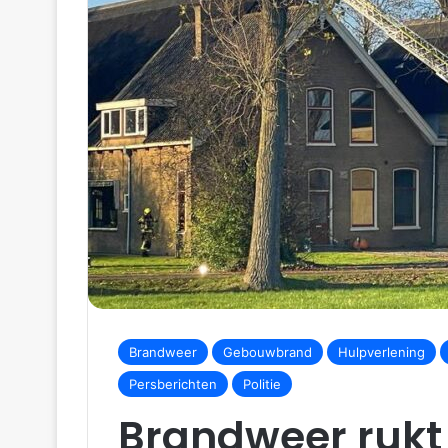
Brandweer
Gebouwbrand
Hulpverlening
Persberichten
Politie
Brandweer rukt 