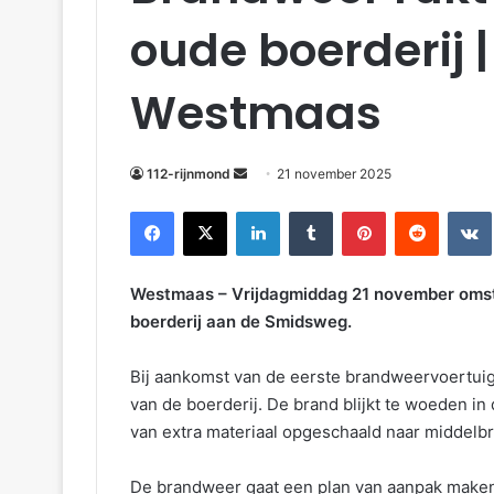
oude boerderij
Westmaas
112-rijnmond
21 november 2025
Facebook
X
LinkedIn
Tumblr
Pinterest
Reddit
VKonta
Westmaas – Vrijdagmiddag 21 november omstr
boerderij aan de Smidsweg.
Bij aankomst van de eerste brandweervoertuig
van de boerderij. De brand blijkt te woeden i
van extra materiaal opgeschaald naar middelb
De brandweer gaat een plan van aanpak make