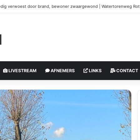
brand in duingebied | Oosterduinpad Ouddorp
LIVESTREAM
AFNEMERS
LINKS
CONTACT