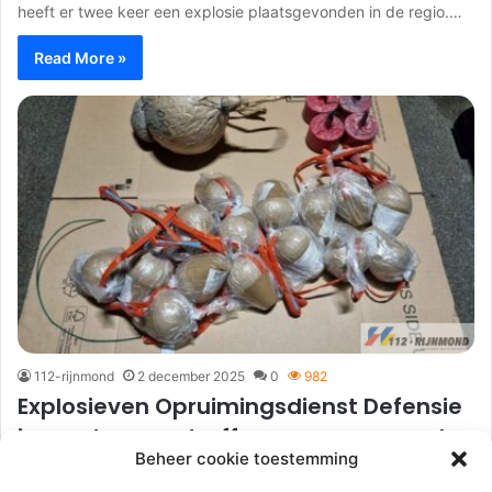
heeft er twee keer een explosie plaatsgevonden in de regio.…
Read More »
112-rijnmond
2 december 2025
0
982
Explosieven Opruimingsdienst Defensie
ingezet na aantreffen zwaar vuurwerk
Beheer cookie toestemming
in woning | Vestapad Spijkenisse