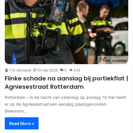
112-rijnmond
10 mei 2026
0
234
Flinke schade na aanslag bij portiekflat |
Agniesestraat Rotterdam
Rotterdam – in de nacht van zaterdag op zondag 10 mei heeft
er op de Agniesestraat een aanslag plaatsgevonden.
Bewoners…
Read More »