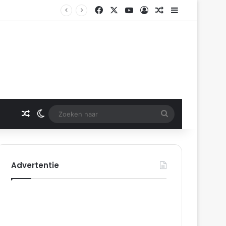
Facebook
X
YouTube
Log In
Gerelateerd artikel
Sidebar
Gerelateerd artikel
Switch skin
Zoeken
naar
Advertentie