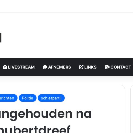
medewerker eenheid Rotterdam buiten functie gesteld
LIVESTREAM
AFNEMERS
LINKS
CONTACT
erichten
Politie
schietpartij
angehouden na
chubertdreef