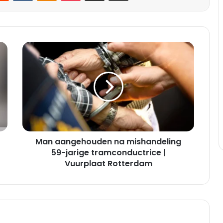
Man
aangehouden
na
mishandeling
59-
jarige
tramconductrice
|
Vuurplaat
Man aangehouden na mishandeling
Rotterdam
59-jarige tramconductrice |
Vuurplaat Rotterdam