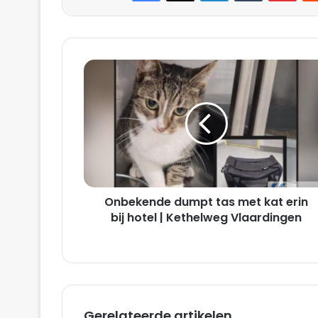
Onbekende
dumpt
tas
met
kat
erin
bij
hotel
|
Onbekende dumpt tas met kat erin
Kethelweg
Vlaardingen
bij hotel | Kethelweg Vlaardingen
Gerelateerde artikelen