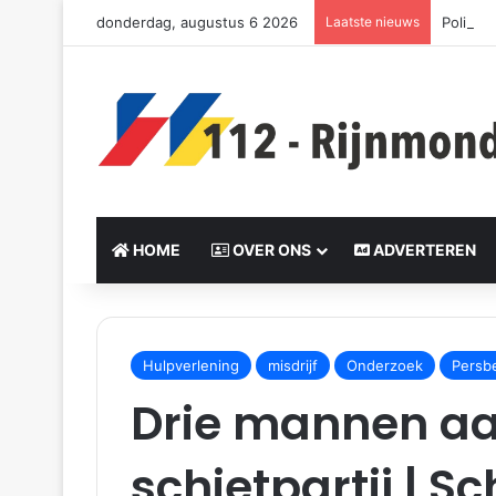
donderdag, augustus 6 2026
Laatste nieuws
Politie
HOME
OVER ONS
ADVERTEREN
Send
an
Hulpverlening
misdrijf
Onderzoek
Persb
email
Drie mannen a
schietpartij | S