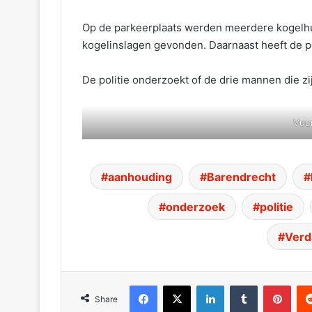
Op de parkeerplaats werden meerdere kogelh
kogelinslagen gevonden. Daarnaast heeft de 
De politie onderzoekt of de drie mannen die zi
Vuur
aanhouding
Barendrecht
onderzoek
politie
Verd
Facebook
X
LinkedIn
Tumblr
Pinterest
Red
Share