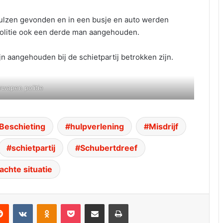
ulzen gevonden en in een busje en auto werden
politie ook een derde man aangehouden.
jn aangehouden bij de schietpartij betrokken zijn.
wapen politie
Beschieting
hulpverlening
Misdrijf
schietpartij
Schubertdreef
achte situatie
dit
VKontakte
Odnoklassniki
Pocket
Deel via E-mail
Print