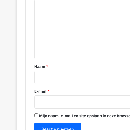
R
e
a
c
t
i
e
*
Naam
*
E-mail
*
Mijn naam, e-mail en site opslaan in deze browse