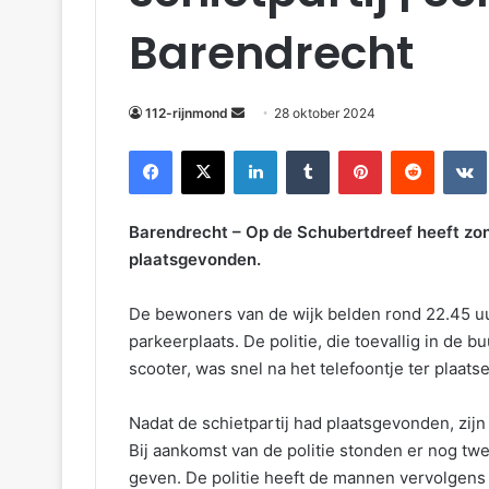
Barendrecht
112-rijnmond
28 oktober 2024
Facebook
X
LinkedIn
Tumblr
Pinterest
Reddit
VKonta
Barendrecht – Op de Schubertdreef heeft zon
plaatsgevonden.
De bewoners van de wijk belden rond 22.45 u
parkeerplaats. De politie, die toevallig in de
scooter, was snel na het telefoontje ter plaatse
Nadat de schietpartij had plaatsgevonden, zi
Bij aankomst van de politie stonden er nog tw
geven. De politie heeft de mannen vervolgen