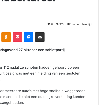
0
324
1 minuut leestijd
kte
Odnoklassniki
Pocket
Messenger
Deel via E-mail
dagavond 27 oktober een schietpartij
ur 112 nadat ze schoten hadden gehoord op een
 buurt bezig was met een melding van een gestolen
.
jn er meerdere auto’s met hoge snelheid weggereden.
ee mannen die niet een duidelijke verklaring konden
s aangehouden.