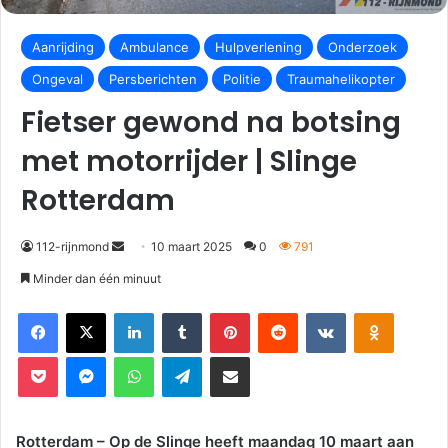
Aanrijding
Ambulance
Hulpverlening
Onderzoek
Ongeval
Persberichten
Politie
Traumahelikopter
Fietser gewond na botsing
met motorrijder | Slinge
Rotterdam
112-rijnmond
10 maart 2025
0
791
Minder dan één minuut
Facebook
X
LinkedIn
Tumblr
Pinterest
Reddit
VKontakte
Odnoklassniki
Pocket
Messenger
WhatsApp
Telegram
Deel via E-mail
Rotterdam – Op de Slinge heeft maandag 10 maart aan