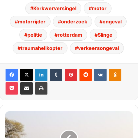
Kerkwerversingel
motor
motorrijder
onderzoek
ongeval
politie
rotterdam
Slinge
traumahelikopter
verkeersongeval
Facebook
X
LinkedIn
Tumblr
Pinterest
Reddit
VKontakte
Odnoklassniki
Pocket
Deel via E-mail
Print
Man
overleden
na
beknelling