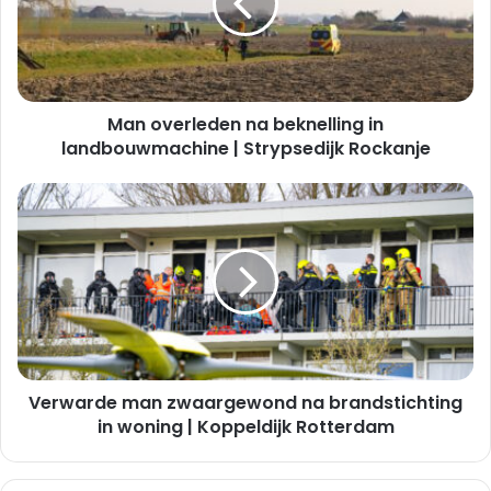
in
landbouwmachine
|
Strypsedijk
Rockanje
Man overleden na beknelling in
landbouwmachine | Strypsedijk Rockanje
Verwarde
man
zwaargewond
na
brandstichting
in
woning
|
Koppeldijk
Verwarde man zwaargewond na brandstichting
Rotterdam
in woning | Koppeldijk Rotterdam