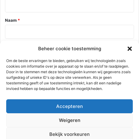
e
*
Naam
*
E-mail
*
Beheer cookie toestemming
Om de beste ervaringen te bieden, gebruiken wij technologieën zoals
cookies om informatie over je apparaat op te slaan en/of te raadplegen.
Door in te stemmen met deze technologieën kunnen wij gegevens zoals
Site
surfgedrag of unieke ID's op deze site verwerken. Als je geen
toestemming geeft of uw toestemming intrekt, kan dit een nadelige
invloed hebben op bepaalde functies en mogelijkheden.
Mijn naam, e-mail en site opslaan in deze browser voor de
Accepteren
volgende keer wanneer ik een reactie plaats.
Weigeren
Bekijk voorkeuren
Deze site gebruikt Akismet om spam te verminderen.
Bekijk hoe je