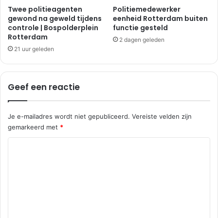
Twee politieagenten
Politiemedewerker
gewond na geweld tijdens
eenheid Rotterdam buiten
controle | Bospolderplein
functie gesteld
Rotterdam
2 dagen geleden
21 uur geleden
Geef een reactie
Je e-mailadres wordt niet gepubliceerd.
Vereiste velden zijn
gemarkeerd met
*
R
e
a
c
t
i