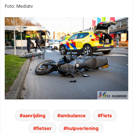
Foto: Mediatv
aanrijding
ambulance
Fiets
fietser
hulpverlening