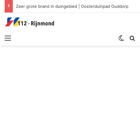
Zeer grote brand in duingebied | Oosterduinpad Ouddorp
Menu
Switch sk
Zoek