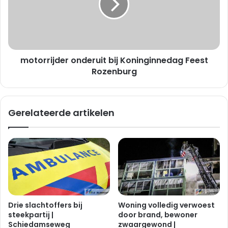
o
r
f
r
d
i
R
j
o
d
t
motorrijder onderuit bij Koninginnedag Feest
e
t
r
Rozenburg
e
o
r
n
d
d
Gerelateerde artikelen
a
e
m
r
u
i
t
b
i
j
K
Drie slachtoffers bij
Woning volledig verwoest
o
steekpartij |
door brand, bewoner
n
Schiedamseweg
zwaargewond |