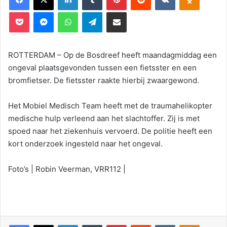
Pocket
Messenger
WhatsApp
Telegram
Deel via E-mail
ROTTERDAM – Op de Bosdreef heeft maandagmiddag een
ongeval plaatsgevonden tussen een fietsster en een
bromfietser. De fietsster raakte hierbij zwaargewond.
Het Mobiel Medisch Team heeft met de traumahelikopter
medische hulp verleend aan het slachtoffer. Zij is met
spoed naar het ziekenhuis vervoerd. De politie heeft een
kort onderzoek ingesteld naar het ongeval.
Foto’s | Robin Veerman, VRR112 |
Facebook
X
LinkedIn
Tumblr
Pinterest
Reddit
VKontakte
Odnoklassniki