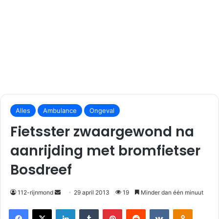
S
Alles
Ambulance
Ongeval
e
n
Fietsster zwaargewond na
d
aanrijding met bromfietser
a
n
Bosdreef
e
m
112-rijnmond
29 april 2013
19
Minder dan één minuut
a
i
Facebook
X
LinkedIn
Tumblr
Pinterest
Reddit
VKontakte
Odnoklassniki
l