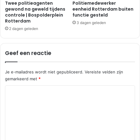
Twee politieagenten
Politiemedewerker
gewond na geweld tijdens
eenheid Rotterdam buiten
controle | Bospolderplein
functie gesteld
Rotterdam
3 dagen geleden
2 dagen geleden
Geef een reactie
Je e-mailadres wordt niet gepubliceerd.
Vereiste velden zijn
gemarkeerd met
*
R
e
a
c
t
i