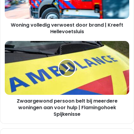
Kreeft
Hellevoetsluis
Woning volledig verwoest door brand | Kreeft
Hellevoetsluis
Zwaargewond
persoon
belt
bij
meerdere
woningen
aan
voor
hulp
Zwaargewond persoon belt bij meerdere
|
Flamingohoek
woningen aan voor hulp | Flamingohoek
Spijkenisse
Spijkenisse