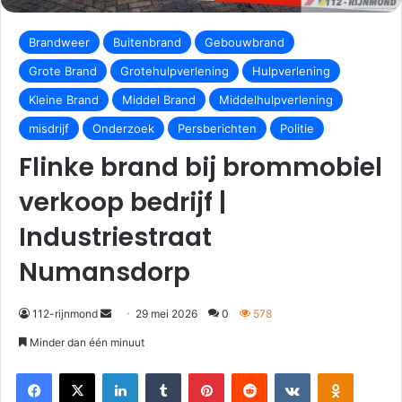
Brandweer
Buitenbrand
Gebouwbrand
Grote Brand
Grotehulpverlening
Hulpverlening
Kleine Brand
Middel Brand
Middelhulpverlening
misdrijf
Onderzoek
Persberichten
Politie
Flinke brand bij brommobiel
verkoop bedrijf |
Industriestraat
Numansdorp
112-rijnmond
29 mei 2026
0
578
Minder dan één minuut
Facebook
X
LinkedIn
Tumblr
Pinterest
Reddit
VKontakte
Odnoklassniki