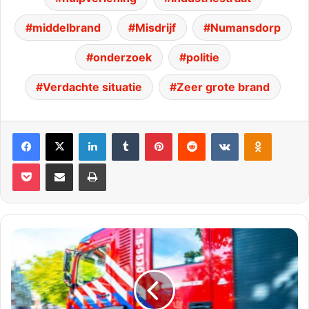
middelbrand
Misdrijf
Numansdorp
onderzoek
politie
Verdachte situatie
Zeer grote brand
Facebook
X
LinkedIn
Tumblr
Pinterest
Reddit
VKontakte
Odnoklassniki
Pocket
Deel via E-mail
Print
Woning
volledig
verwoest
door
brand
|