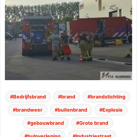
Bedrijfsbrand
brand
brandstichting
brandweer
buitenbrand
Explosie
gebouwbrand
Grote brand
hulpverlening
Industriestraat