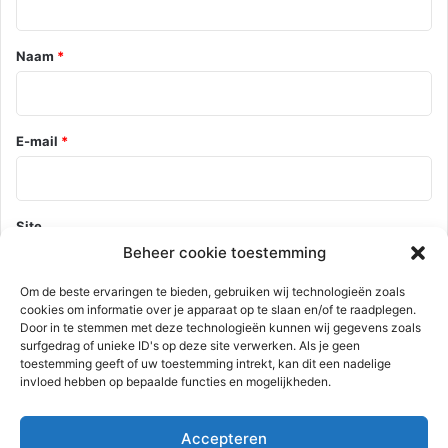
e
*
Naam
*
E-mail
*
Site
Beheer cookie toestemming
Om de beste ervaringen te bieden, gebruiken wij technologieën zoals
cookies om informatie over je apparaat op te slaan en/of te raadplegen.
Mijn naam, e-mail en site opslaan in deze browser voor de
Door in te stemmen met deze technologieën kunnen wij gegevens zoals
volgende keer wanneer ik een reactie plaats.
surfgedrag of unieke ID's op deze site verwerken. Als je geen
toestemming geeft of uw toestemming intrekt, kan dit een nadelige
invloed hebben op bepaalde functies en mogelijkheden.
Deze site gebruikt Akismet om spam te verminderen.
Bekijk hoe je
Accepteren