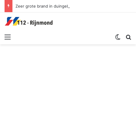
Zeer grote brand in duingebied | Oosterduinpad Ouddorp
Menu
Switch sk
Zoek