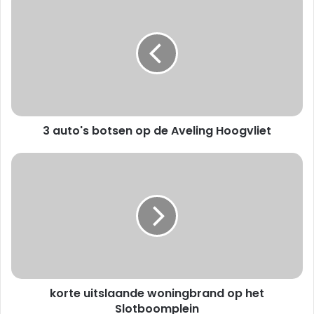
a
u
t
o
'
s
b
o
3 auto's botsen op de Aveling Hoogvliet
t
s
e
k
n
o
o
r
p
t
d
e
e
u
A
i
v
t
e
s
l
korte uitslaande woningbrand op het
l
i
a
Slotboomplein