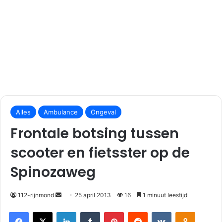
S
Alles
Ambulance
Ongeval
e
n
Frontale botsing tussen
d
scooter en fietsster op de
a
n
Spinozaweg
e
m
112-rijnmond
25 april 2013
16
1 minuut leestijd
a
i
Facebook
X
LinkedIn
Tumblr
Pinterest
Reddit
VKontakte
Odnoklassniki
l