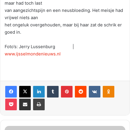
maar had toch last
van aangezichtspijn en een neusbloeding. Het meisje had
vrijwel niets aan
het ongeluk overgehouden, maar bij haar zat de schrik er
goed in.
Foto’s: Jerry Lussenburg |
www.ijsselmondenieuws.nl
Facebook
X
LinkedIn
Tumblr
Pinterest
Reddit
VKontakte
Odnoklassniki
Pocket
Deel via E-mail
Print
3