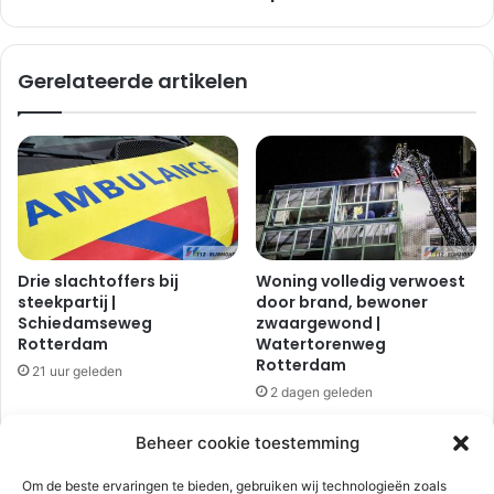
n
a
g
n
H
d
Gerelateerde artikelen
o
e
o
w
g
o
v
n
l
i
i
n
e
g
t
b
r
Drie slachtoffers bij
Woning volledig verwoest
a
steekpartij |
door brand, bewoner
n
Schiedamseweg
zwaargewond |
d
Rotterdam
Watertorenweg
o
Rotterdam
21 uur geleden
p
2 dagen geleden
h
e
Beheer cookie toestemming
t
S
Om de beste ervaringen te bieden, gebruiken wij technologieën zoals