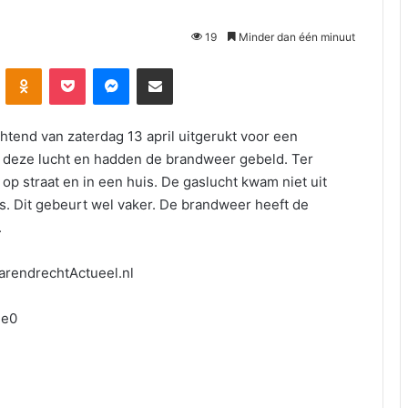
19
Minder dan één minuut
Odnoklassniki
Pocket
Messenger
Deel via E-mail
tend van zaterdag 13 april uitgerukt voor een
 deze lucht en hadden de brandweer gebeld. Ter
op straat en in een huis. De gaslucht kwam niet uit
as. Dit gebeurt wel vaker. De brandweer heeft de
.
arendrechtActueel.nl
-e0