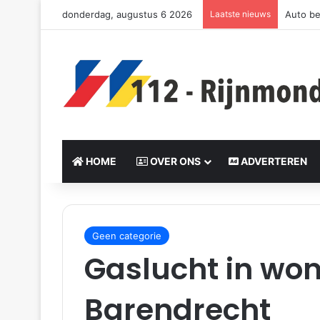
donderdag, augustus 6 2026
Laatste nieuws
Auto be
HOME
OVER ONS
ADVERTEREN
S
e
Geen categorie
n
Gaslucht in wo
d
a
Barendrecht
n
e