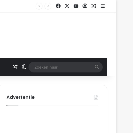
Facebook
X
YouTube
Log In
Gerelateerd artikel
Sidebar
Gerelateerd artikel
Switch skin
Zoeken
naar
Advertentie