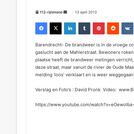
m
a
112-rijnmond
13 april 2013
i
Facebook
X
LinkedIn
Tumblr
Pinterest
Reddit
VKontakte
l
Barendrecht- De brandweer is in de vroege och
gaslucht aan de Mahlerstraat. Bewoners roken
plaatse heeft de brandweer metingen verricht, 
deze straat, maar vanuit de rivier de Oude Ma
melding ‘loos’ verklaart en is weer weggegaan
Verslag en Foto’s : David Pronk Video: www.B
https://www.youtube.com/watch?v=eOewolba