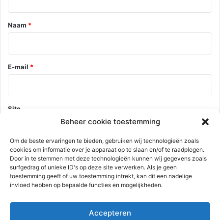
e
*
Naam
*
E-mail
*
Site
Beheer cookie toestemming
Om de beste ervaringen te bieden, gebruiken wij technologieën zoals
cookies om informatie over je apparaat op te slaan en/of te raadplegen.
Mijn naam, e-mail en site opslaan in deze browser voor de
Door in te stemmen met deze technologieën kunnen wij gegevens zoals
volgende keer wanneer ik een reactie plaats.
surfgedrag of unieke ID's op deze site verwerken. Als je geen
toestemming geeft of uw toestemming intrekt, kan dit een nadelige
invloed hebben op bepaalde functies en mogelijkheden.
Deze site gebruikt Akismet om spam te verminderen.
Bekijk hoe je
Accepteren
reactie gegevens worden verwerkt
.