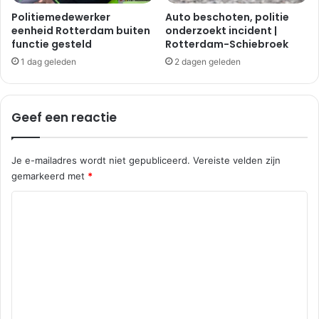
Politiemedewerker
Auto beschoten, politie
eenheid Rotterdam buiten
onderzoekt incident |
functie gesteld
Rotterdam-Schiebroek
1 dag geleden
2 dagen geleden
Geef een reactie
Je e-mailadres wordt niet gepubliceerd.
Vereiste velden zijn
gemarkeerd met
*
R
e
a
c
t
i