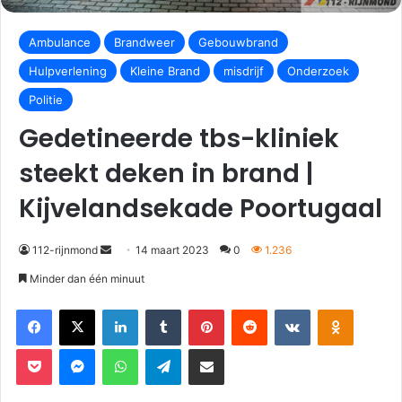
Ambulance
Brandweer
Gebouwbrand
Hulpverlening
Kleine Brand
misdrijf
Onderzoek
Politie
Gedetineerde tbs-kliniek
steekt deken in brand |
Kijvelandsekade Poortugaal
112-rijnmond
14 maart 2023
0
1.236
Minder dan één minuut
Facebook
X
LinkedIn
Tumblr
Pinterest
Reddit
VKontakte
Odnoklassniki
Pocket
Messenger
WhatsApp
Telegram
Deel via E-mail