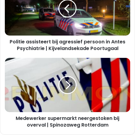
agressief
persoon
in
Antes
Psychiatrie
|
Politie assisteert bij agressief persoon in Antes
Kijvelandsekade
Poortugaal
Psychiatrie | Kijvelandsekade Poortugaal
Medewerker
supermarkt
neergestoken
bij
overval
|
Spinozaweg
Rotterdam
Medewerker supermarkt neergestoken bij
overval | Spinozaweg Rotterdam