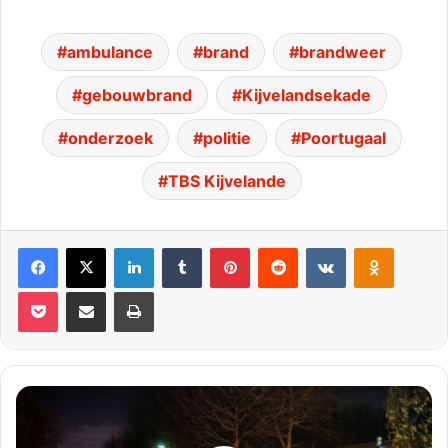
ambulance
brand
brandweer
gebouwbrand
Kijvelandsekade
onderzoek
politie
Poortugaal
TBS Kijvelande
Facebook
X
LinkedIn
Tumblr
Pinterest
Reddit
VKontakte
Odnoklassniki
Pocket
Deel via E-mail
Print
Politie
assisteert
bij