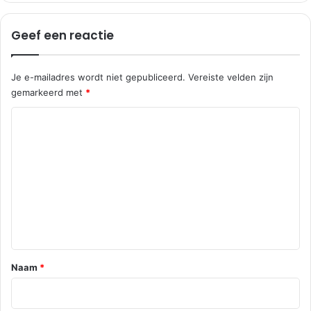
Geef een reactie
Je e-mailadres wordt niet gepubliceerd.
Vereiste velden zijn
gemarkeerd met
*
R
e
a
c
t
i
e
*
Naam
*