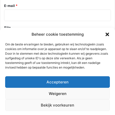
E-mail
*
Site
Beheer cookie toestemming
Om de beste ervaringen te bieden, gebruiken wij technologieën zoals
cookies om informatie over je apparaat op te slaan en/of te raadplegen.
Mijn naam, e-mail en site opslaan in deze browser voor de
Door in te stemmen met deze technologieën kunnen wij gegevens zoals
volgende keer wanneer ik een reactie plaats.
surfgedrag of unieke ID's op deze site verwerken. Als je geen
toestemming geeft of uw toestemming intrekt, kan dit een nadelige
invloed hebben op bepaalde functies en mogelijkheden.
Deze site gebruikt Akismet om spam te verminderen.
Bekijk hoe je
Accepteren
reactie gegevens worden verwerkt
.
Weigeren
Advertentie
Bekijk voorkeuren