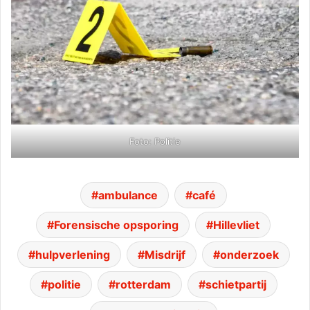
Foto: Politie
ambulance
café
Forensische opsporing
Hillevliet
hulpverlening
Misdrijf
onderzoek
politie
rotterdam
schietpartij