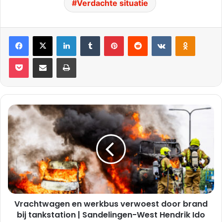
Verdachte situatie
Facebook
X
LinkedIn
Tumblr
Pinterest
Reddit
VKontakte
Odnoklassniki
Pocket
Deel via E-mail
Print
Vrachtwagen
en
werkbus
verwoest
door
brand
bij
tankstation
|
Vrachtwagen en werkbus verwoest door brand
Sandelingen-
West
bij tankstation | Sandelingen-West Hendrik Ido