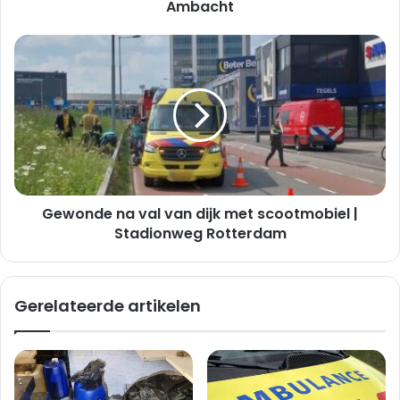
Hendrik
Ambacht
Ido
Ambacht
Gewonde
na
val
van
dijk
met
scootmobiel
|
Stadionweg
Gewonde na val van dijk met scootmobiel |
Rotterdam
Stadionweg Rotterdam
Gerelateerde artikelen