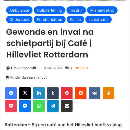
Ambulance
Hulpverlening
misdrijf
Mishandeling
Onderzoek
Persberichten
Politie
schietpartij
Gewonde en inval na
schietpartij bij Café |
Hillevliet Rotterdam
112-rijnmond
9 mei 2026
0
1.354
Minder dan één minuut
Facebook
X
LinkedIn
Tumblr
Pinterest
Reddit
VKontakte
Odnoklassniki
Pocket
Messenger
WhatsApp
Telegram
Deel via E-mail
Rotterdam – Bij een café aan het Hillevliet heeft vrijdag