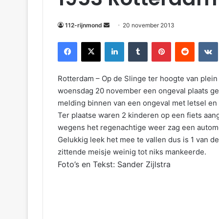
m
a
112-rijnmond
20 november 2013
i
Facebook
X
LinkedIn
Tumblr
Pinterest
Reddit
VKontakte
l
Rotterdam – Op de Slinge ter hoogte van plein
woensdag 20 november een ongeval plaats gev
melding binnen van een ongeval met letsel en 
Ter plaatse waren 2 kinderen op een fiets aan
wegens het regenachtige weer zag een automob
Gelukkig leek het mee te vallen dus is 1 van 
zittende meisje weinig tot niks mankeerde.
Foto’s en Tekst: Sander Zijlstra