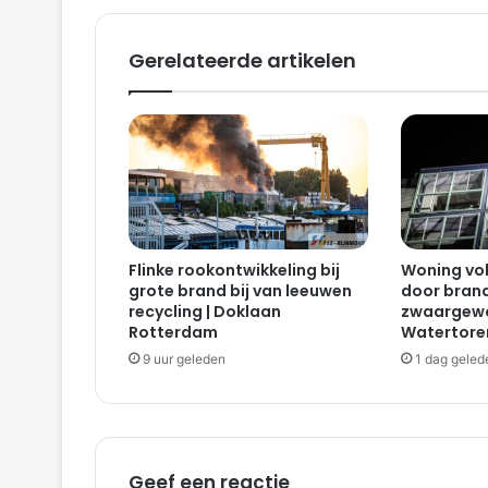
o
e
Gerelateerde artikelen
k
t
v
r
e
e
m
d
e
Flinke rookontwikkeling bij
Woning vol
l
grote brand bij van leeuwen
door bran
u
recycling | Doklaan
zwaargewo
c
Rotterdam
Watertore
h
9 uur geleden
1 dag geled
t
u
i
t
r
i
Geef een reactie