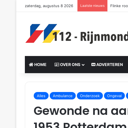
zaterdag, augustus 8 2026
Laatste nieuws
Flinke ro
HOME
OVER ONS
ADVERTEREN
S
e
Alles
Ambulance
Onderzoek
Ongeval
n
Gewonde na aan
d
a
n
1953 Rotterdam
e