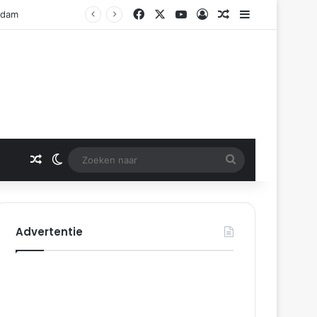
Facebook
X
YouTube
Log In
Gerelateerd artikel
Sidebar
erdam
Gerelateerd artikel
Switch skin
Zoeken
naar
Advertentie