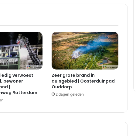
g
e
w
o
n
d
n
a
a
a
n
ledig verwoest
Zeer grote brand in
r
d, bewoner
duingebied | Oosterduinpad
i
nd |
Ouddorp
j
nweg Rotterdam
2 dagen geleden
d
en
i
n
g
m
e
t