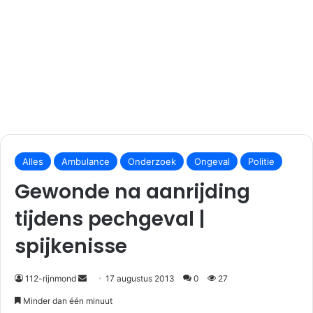
S
e
Alles
Ambulance
Onderzoek
Ongeval
Politie
n
Gewonde na aanrijding
d
a
tijdens pechgeval |
n
spijkenisse
e
m
a
112-rijnmond
17 augustus 2013
0
27
i
Minder dan één minuut
l