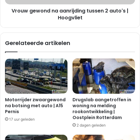
e
o
r
Vrouw gewond na aanrijding tussen 2 auto's |
n
G
d
Hoogvliet
r
n
o
a
t
a
Gerelateerde artikelen
e
a
W
n
o
r
n
i
i
j
n
d
g
i
b
n
r
g
Motorrijder zwaargewond
Drugslab aangetroffen in
a
t
na botsing met auto | A15
woning na melding
n
u
Pernis
rookontwikkeling |
d
s
Oostplein Rotterdam
17 uur geleden
|
s
2 dagen geleden
B
e
e
n