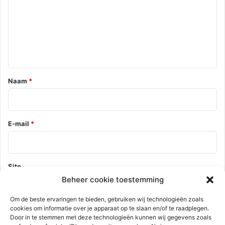
a
c
t
i
e
*
Naam
*
E-mail
*
Site
Beheer cookie toestemming
Om de beste ervaringen te bieden, gebruiken wij technologieën zoals
cookies om informatie over je apparaat op te slaan en/of te raadplegen.
Mijn naam, e-mail en site opslaan in deze browser voor de
Door in te stemmen met deze technologieën kunnen wij gegevens zoals
volgende keer wanneer ik een reactie plaats.