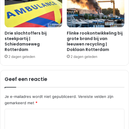
r
2
g
a
s
u
c
t
h
o
e
'
Drie slachtoffers bij
Flinke rookontwikkeling bij
n
s
steekpartij |
grote brand bij van
h
Schiedamseweg
leeuwen recycling |
|
Rotterdam
Doklaan Rotterdam
o
H
e
o
2 dagen geleden
2 dagen geleden
k
o
g
v
Geef een reactie
l
i
e
Je e-mailadres wordt niet gepubliceerd.
Vereiste velden zijn
t
gemarkeerd met
*
R
e