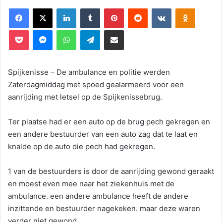
Facebook
X
LinkedIn
Tumblr
Pinterest
Reddit
VKontakte
Odnoklassniki
Pocket
Messenger
WhatsApp
Telegram
Deel via E-mail
Spijkenisse – De ambulance en politie werden
Zaterdagmiddag met spoed gealarmeerd voor een
aanrijding met letsel op de Spijkenissebrug.
Ter plaatse had er een auto op de brug pech gekregen en
een andere bestuurder van een auto zag dat te laat en
knalde op de auto die pech had gekregen.
1 van de bestuurders is door de aanrijding gewond geraakt
en moest even mee naar het ziekenhuis met de
ambulance. een andere ambulance heeft de andere
inzittende en bestuurder nagekeken. maar deze waren
verder niet gewond.