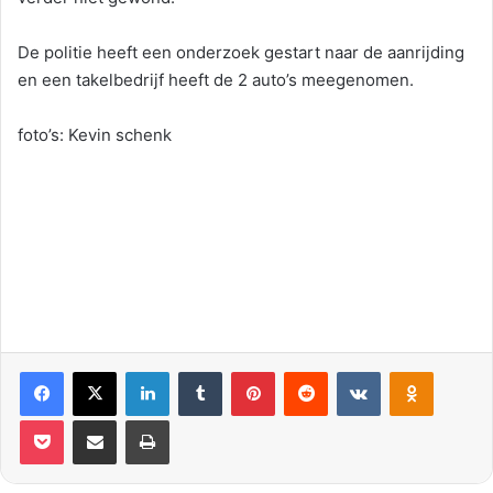
De politie heeft een onderzoek gestart naar de aanrijding
en een takelbedrijf heeft de 2 auto’s meegenomen.
foto’s: Kevin schenk
Facebook
X
LinkedIn
Tumblr
Pinterest
Reddit
VKontakte
Odnoklassniki
Pocket
Deel via E-mail
Print