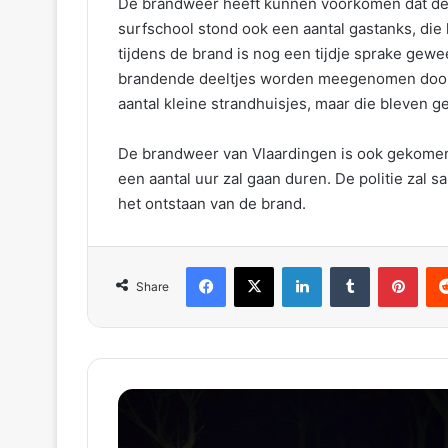
De brandweer heeft kunnen voorkomen dat de b
surfschool stond ook een aantal gastanks, die
tijdens de brand is nog een tijdje sprake gewe
brandende deeltjes worden meegenomen door d
aantal kleine strandhuisjes, maar die bleven g
De brandweer van Vlaardingen is ook gekomen
een aantal uur zal gaan duren. De politie zal
het ontstaan van de brand.
Facebook
X
LinkedIn
Tumblr
Pinterest
Reddit
Share
o
n
d