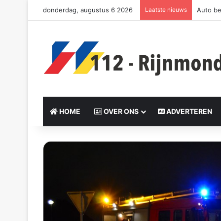
donderdag, augustus 6 2026
Laatste nieuws
Auto be
HOME
OVER ONS
ADVERTEREN
S
e
n
d
a
n
e