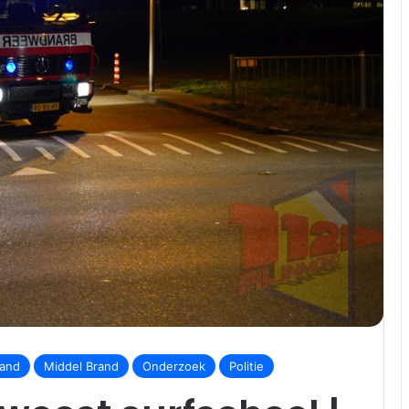
rand
Middel Brand
Onderzoek
Politie