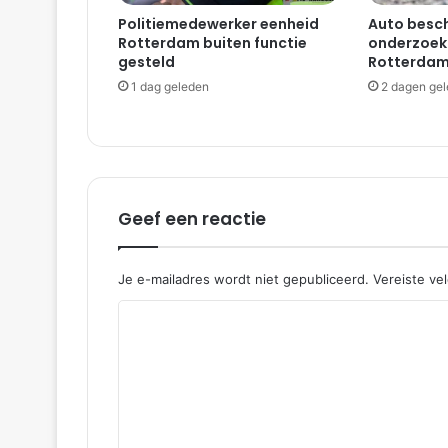
e
Politiemedewerker eenheid
Auto besch
m
Rotterdam buiten functie
onderzoekt
a
gesteld
Rotterdam
n
1 dag geleden
2 dagen ge
i
n
t
e
n
t
Geef een reactie
|
W
e
s
Je e-mailadres wordt niet gepubliceerd.
Vereiste ve
t
R
v
o
e
o
a
r
n
c
e
t