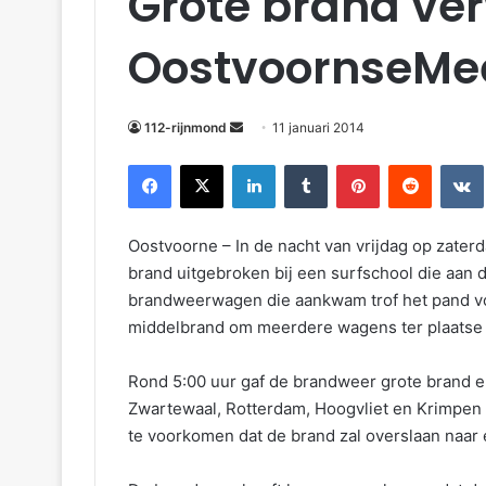
Grote brand ver
OostvoornseMe
112-rijnmond
11 januari 2014
Facebook
X
LinkedIn
Tumblr
Pinterest
Reddit
VKontakte
Oostvoorne – In de nacht van vrijdag op zater
brand uitgebroken bij een surfschool die aan 
brandweerwagen die aankwam trof het pand vo
middelbrand om meerdere wagens ter plaatse 
Rond 5:00 uur gaf de brandweer grote brand en 
Zwartewaal, Rotterdam, Hoogvliet en Krimpen 
te voorkomen dat de brand zal overslaan naar 