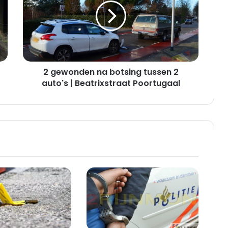
w
o
n
d
e
n
2 gewonden na botsing tussen 2
n
a
auto's | Beatrixstraat Poortugaal
b
o
t
s
i
n
g
t
u
s
s
e
n