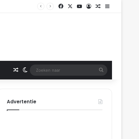
Facebook
X
YouTube
Log In
Gerelateerd artikel
Sidebar
Gerelateerd artikel
Switch skin
Zoeken
naar
Advertentie