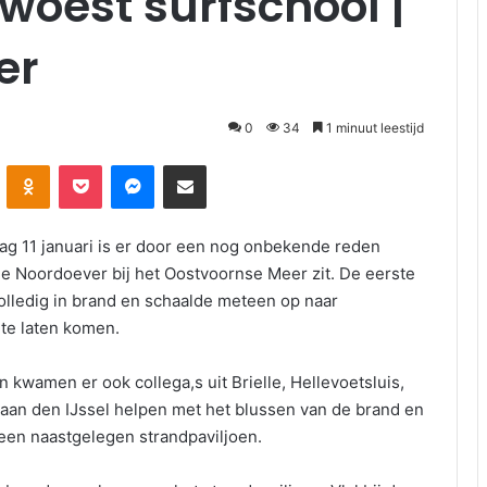
woest surfschool |
er
0
34
1 minuut leestijd
Odnoklassniki
Pocket
Messenger
Deel via E-mail
dag 11 januari is er door een nog onbekende reden
de Noordoever bij het Oostvoornse Meer zit. De eerste
lledig in brand en schaalde meteen op naar
te laten komen.
kwamen er ook collega,s uit Brielle, Hellevoetsluis,
aan den IJssel helpen met het blussen van de brand en
een naastgelegen strandpaviljoen.