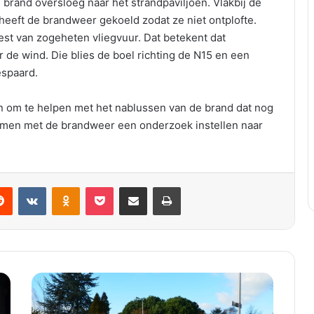
rand oversloeg naar het strandpaviljoen. Vlakbij de
 heeft de brandweer gekoeld zodat ze niet ontplofte.
est van zogeheten vliegvuur. Dat betekent dat
e wind. Die blies de boel richting de N15 en een
espaard.
 om te helpen met het nablussen van de brand dat nog
 samen met de brandweer een onderzoek instellen naar
VKontakte
Odnoklassniki
Pocket
Deel via E-mail
Print
2
g
e