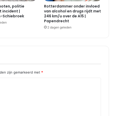
2
oten, politie
Rotterdammer onder invloed
a
 incident |
van alcohol en drugs rijdt met
u
-Schiebroek
246 km/u over de A15 |
t
Papendrecht
leden
o
2 dagen geleden
'
s
|
B
e
a
t
r
i
lden zijn gemarkeerd met
*
x
s
t
r
a
a
t
P