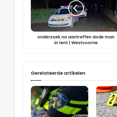
e
r
z
o
e
k
onderzoek na aantreffen dode man
n
a
in tent | Westvoorne
a
a
n
t
r
Gerelateerde artikelen
e
f
f
e
n
d
o
d