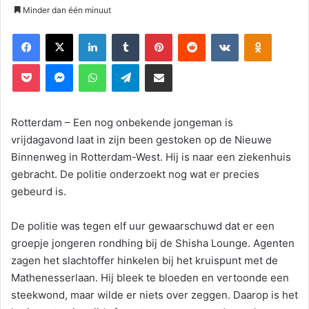
Minder dan één minuut
Facebook
X
LinkedIn
Tumblr
Pinterest
Reddit
VKontakte
Odnoklassniki
Pocket
Messenger
WhatsApp
Telegram
Deel via E-mail
Rotterdam – Een nog onbekende jongeman is
vrijdagavond laat in zijn been gestoken op de Nieuwe
Binnenweg in Rotterdam-West. Hij is naar een ziekenhuis
gebracht. De politie onderzoekt nog wat er precies
gebeurd is.
De politie was tegen elf uur gewaarschuwd dat er een
groepje jongeren rondhing bij de Shisha Lounge. Agenten
zagen het slachtoffer hinkelen bij het kruispunt met de
Mathenesserlaan. Hij bleek te bloeden en vertoonde een
steekwond, maar wilde er niets over zeggen. Daarop is het