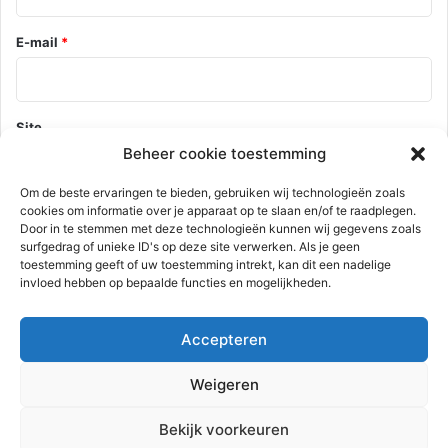
E-mail
*
Site
Beheer cookie toestemming
Om de beste ervaringen te bieden, gebruiken wij technologieën zoals
cookies om informatie over je apparaat op te slaan en/of te raadplegen.
Mijn naam, e-mail en site opslaan in deze browser voor de
Door in te stemmen met deze technologieën kunnen wij gegevens zoals
volgende keer wanneer ik een reactie plaats.
surfgedrag of unieke ID's op deze site verwerken. Als je geen
toestemming geeft of uw toestemming intrekt, kan dit een nadelige
invloed hebben op bepaalde functies en mogelijkheden.
Deze site gebruikt Akismet om spam te verminderen.
Bekijk hoe je
Accepteren
reactie gegevens worden verwerkt
.
Weigeren
Advertentie
Bekijk voorkeuren