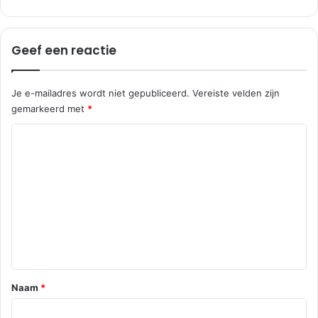
|
M
o
Geef een reactie
e
r
k
Je e-mailadres wordt niet gepubliceerd.
Vereiste velden zijn
e
gemarkeerd met
*
r
k
R
e
e
s
t
a
r
c
a
a
t
t
i
e
*
Naam
*