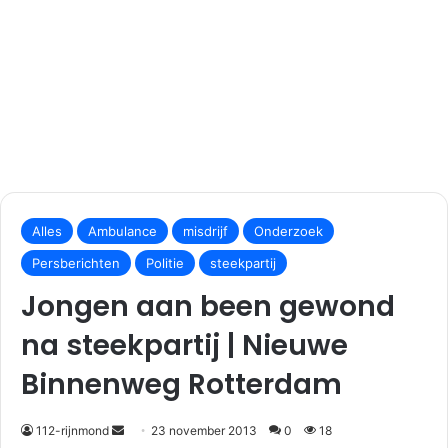
S
e
Alles
Ambulance
misdrijf
Onderzoek
n
Persberichten
Politie
steekpartij
d
Jongen aan been gewond
a
n
na steekpartij | Nieuwe
e
m
Binnenweg Rotterdam
a
i
112-rijnmond
23 november 2013
0
18
l