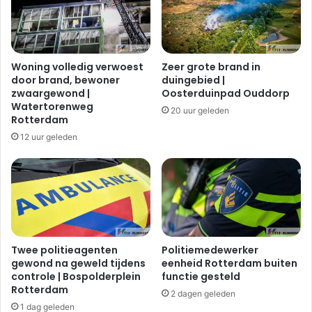
a
a
l
a
h
n
a
d
Woning volledig verwoest
Zeer grote brand in
v
e
door brand, bewoner
duingebied |
e
b
zwaargewond |
Oosterduinpad Ouddorp
n
r
Watertorenweg
20 uur geleden
|
a
Rotterdam
R
n
12 uur geleden
o
d
t
o
t
p
e
d
r
a
d
k
a
w
m
o
Twee politieagenten
Politiemedewerker
gewond na geweld tijdens
eenheid Rotterdam buiten
n
controle | Bospolderplein
functie gesteld
i
Rotterdam
n
2 dagen geleden
g
1 dag geleden