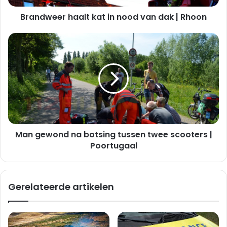
r
Brandweer haalt kat in nood van dak | Rhoon
h
a
a
M
l
a
t
n
k
g
a
e
t
w
i
o
n
n
n
d
o
Man gewond na botsing tussen twee scooters |
n
o
a
Poortugaal
d
b
v
o
a
t
Gerelateerde artikelen
n
s
d
i
a
n
k
g