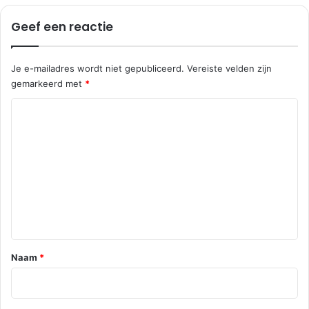
r
Geef een reactie
t
u
g
Je e-mailadres wordt niet gepubliceerd.
Vereiste velden zijn
a
gemarkeerd met
*
a
l
R
e
a
c
t
i
e
*
Naam
*