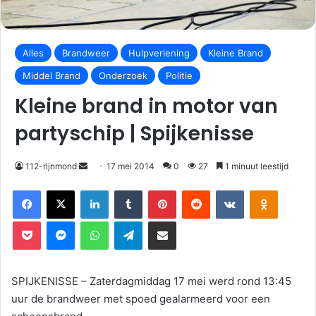
Alles
Brandweer
Hulpverlening
Kleine Brand
Middel Brand
Onderzoek
Politie
Kleine brand in motor van
partyschip | Spijkenisse
112-rijnmond
17 mei 2014
0
27
1 minuut leestijd
Facebook
X
LinkedIn
Tumblr
Pinterest
Reddit
VKontakte
Odnoklassniki
Pocket
Messenger
WhatsApp
Telegram
Deel via E-mail
SPIJKENISSE – Zaterdagmiddag 17 mei werd rond 13:45
uur de brandweer met spoed gealarmeerd voor een