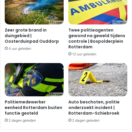
|
t
R
u
h
s
o
s
o
e
Zeer grote brand in
Twee politieagenten
n
n
duingebied |
gewond na geweld tijdens
t
Oosterduinpad Ouddorp
controle | Bospolderplein
w
Rotterdam
4 uur geleden
e
12 uur geleden
e
s
c
o
o
t
e
r
Politiemedewerker
Auto beschoten, politie
s
eenheid Rotterdam buiten
onderzoekt incident |
functie gesteld
Rotterdam-Schiebroek
|
P
2 dagen geleden
2 dagen geleden
o
o