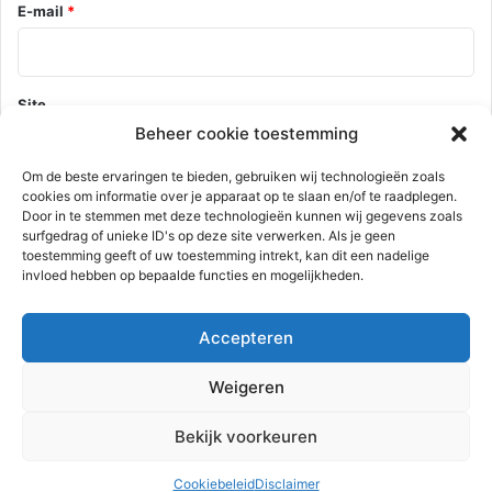
E-mail
*
Site
Beheer cookie toestemming
Om de beste ervaringen te bieden, gebruiken wij technologieën zoals
cookies om informatie over je apparaat op te slaan en/of te raadplegen.
Mijn naam, e-mail en site opslaan in deze browser voor de
Door in te stemmen met deze technologieën kunnen wij gegevens zoals
volgende keer wanneer ik een reactie plaats.
surfgedrag of unieke ID's op deze site verwerken. Als je geen
toestemming geeft of uw toestemming intrekt, kan dit een nadelige
invloed hebben op bepaalde functies en mogelijkheden.
Deze site gebruikt Akismet om spam te verminderen.
Bekijk hoe je
Accepteren
reactie gegevens worden verwerkt
.
Weigeren
Advertentie
Bekijk voorkeuren
Cookiebeleid
Disclaimer