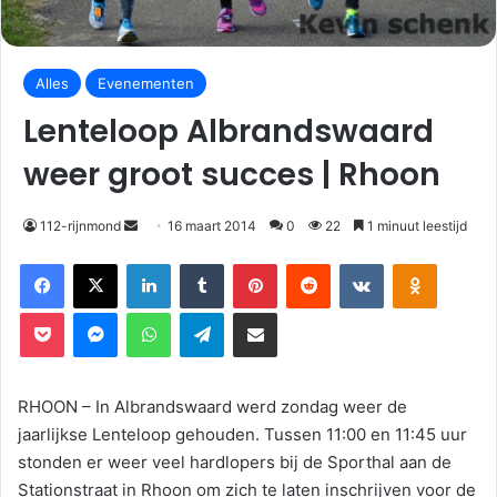
Alles
Evenementen
Lenteloop Albrandswaard
weer groot succes | Rhoon
112-rijnmond
16 maart 2014
0
22
1 minuut leestijd
Facebook
X
LinkedIn
Tumblr
Pinterest
Reddit
VKontakte
Odnoklassniki
Pocket
Messenger
WhatsApp
Telegram
Deel via E-mail
RHOON – In Albrandswaard werd zondag weer de
jaarlijkse Lenteloop gehouden. Tussen 11:00 en 11:45 uur
stonden er weer veel hardlopers bij de Sporthal aan de
Stationstraat in Rhoon om zich te laten inschrijven voor de