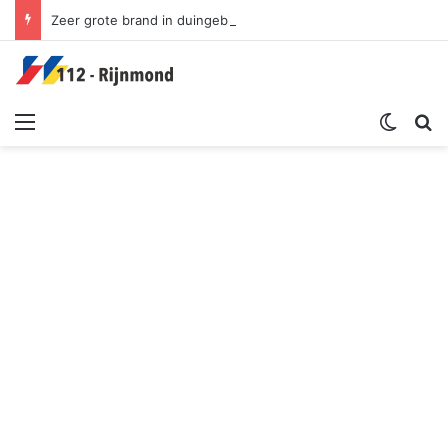
Zeer grote brand in duingebied | Oosterduinpad Ouddorp
Menu
Switch sk
Zoek