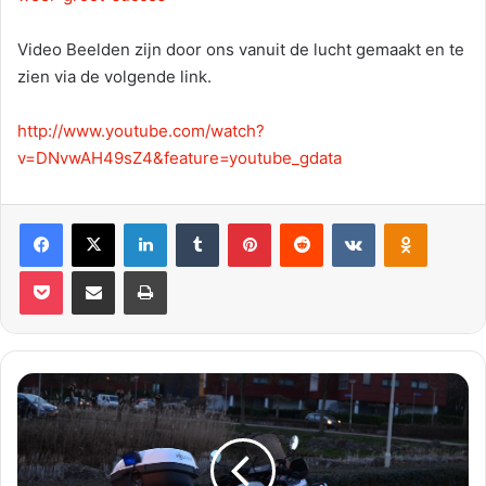
Video Beelden zijn door ons vanuit de lucht gemaakt en te
zien via de volgende link.
http://www.youtube.com/watch?
v=DNvwAH49sZ4&feature=youtube_gdata
Facebook
X
LinkedIn
Tumblr
Pinterest
Reddit
VKontakte
Odnoklassniki
Pocket
Deel via E-mail
Print
1
9
-
j
a