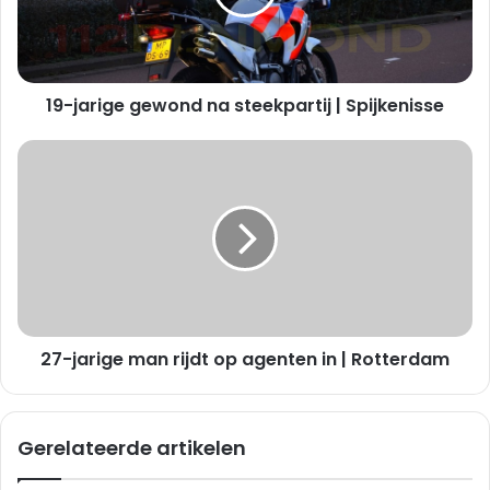
r
i
g
e
19-jarige gewond na steekpartij | Spijkenisse
g
e
w
2
o
7
n
-
d
j
n
a
a
r
s
i
t
g
e
e
e
27-jarige man rijdt op agenten in | Rotterdam
m
k
a
p
n
a
r
Gerelateerde artikelen
r
i
t
j