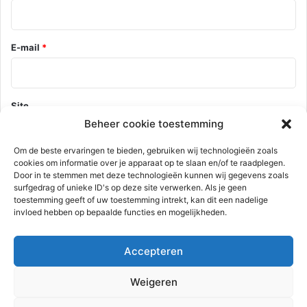
E-mail
*
Site
Beheer cookie toestemming
Om de beste ervaringen te bieden, gebruiken wij technologieën zoals
cookies om informatie over je apparaat op te slaan en/of te raadplegen.
Mijn naam, e-mail en site opslaan in deze browser voor de
Door in te stemmen met deze technologieën kunnen wij gegevens zoals
volgende keer wanneer ik een reactie plaats.
surfgedrag of unieke ID's op deze site verwerken. Als je geen
toestemming geeft of uw toestemming intrekt, kan dit een nadelige
invloed hebben op bepaalde functies en mogelijkheden.
Deze site gebruikt Akismet om spam te verminderen.
Bekijk hoe je
Accepteren
reactie gegevens worden verwerkt
.
Weigeren