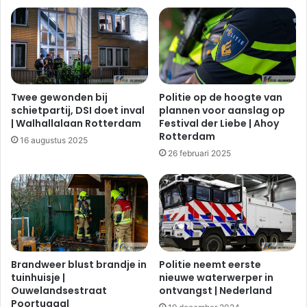
i
d
j
t
|
o
S
p
p
a
i
g
j
e
Twee gewonden bij
Politie op de hoogte van
k
n
schietpartij, DSI doet inval
plannen voor aanslag op
e
t
| Walhallalaan Rotterdam
Festival der Liebe | Ahoy
n
e
Rotterdam
16 augustus 2025
i
n
26 februari 2025
s
i
s
n
e
|
R
o
t
t
e
Brandweer blust brandje in
Politie neemt eerste
r
tuinhuisje |
nieuwe waterwerper in
Ouwelandsestraat
ontvangst | Nederland
d
Poortugaal
a