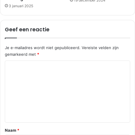
19 december 2024
m
3 januari 2025
Geef een reactie
Je e-mailadres wordt niet gepubliceerd.
Vereiste velden zijn
gemarkeerd met
*
R
e
a
c
t
i
e
*
Naam
*