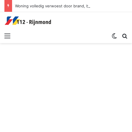
Woning volledig verwoest door brand, bewoner zwaargewond | Watertorenweg Rotterdam
Menu
Switch sk
Zoek