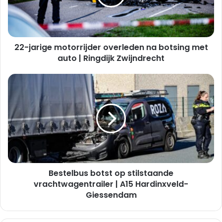
botsing
met
auto
|
22-jarige motorrijder overleden na botsing met
Ringdijk
Zwijndrecht
auto | Ringdijk Zwijndrecht
Bestelbus
botst
op
stilstaande
vrachtwagentrailer
|
A15
Hardinxveld-
Giessendam
Bestelbus botst op stilstaande
vrachtwagentrailer | A15 Hardinxveld-
Giessendam