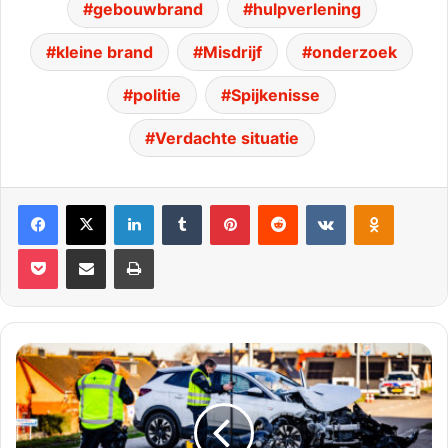
gebouwbrand
hulpverlening
kleine brand
Misdrijf
onderzoek
politie
Spijkenisse
Verdachte situatie
Facebook
X
LinkedIn
Tumblr
Pinterest
Reddit
VKontakte
Odnoklassniki
Pocket
Deel via E-mail
Print
22-
jarige
motorrijder
overleden
na