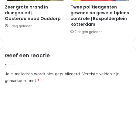
Zeer grote brand in
Twee politieagenten
duingebied |
gewond na geweld tijdens
Oosterduinpad Ouddorp
controle | Bospolderplein
Rotterdam
1 dag geleden
2 dagen geleden
Geef een reactie
Je e-mailadres wordt niet gepubliceerd.
Vereiste velden zijn
gemarkeerd met
*
R
e
a
c
t