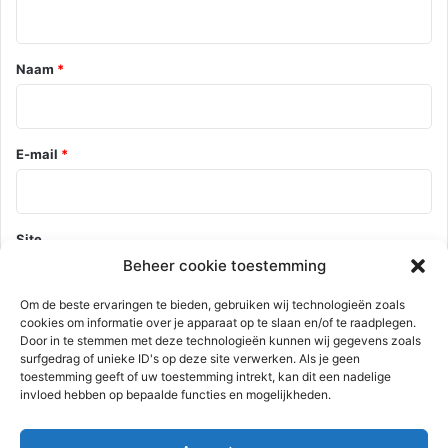
i
e
*
Naam
*
E-mail
*
Site
Beheer cookie toestemming
Om de beste ervaringen te bieden, gebruiken wij technologieën zoals
cookies om informatie over je apparaat op te slaan en/of te raadplegen.
Mijn naam, e-mail en site opslaan in deze browser voor de
Door in te stemmen met deze technologieën kunnen wij gegevens zoals
volgende keer wanneer ik een reactie plaats.
surfgedrag of unieke ID's op deze site verwerken. Als je geen
toestemming geeft of uw toestemming intrekt, kan dit een nadelige
invloed hebben op bepaalde functies en mogelijkheden.
Deze site gebruikt Akismet om spam te verminderen.
Bekijk hoe je