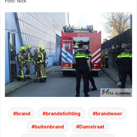
Foto: Nick
brand
brandstichting
brandweer
buitenbrand
Damstraat