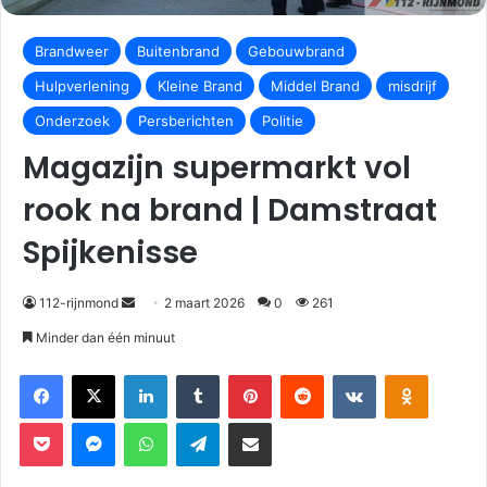
Brandweer
Buitenbrand
Gebouwbrand
Hulpverlening
Kleine Brand
Middel Brand
misdrijf
Onderzoek
Persberichten
Politie
Magazijn supermarkt vol
rook na brand | Damstraat
Spijkenisse
112-rijnmond
2 maart 2026
0
261
Minder dan één minuut
Facebook
X
LinkedIn
Tumblr
Pinterest
Reddit
VKontakte
Odnoklassniki
Pocket
Messenger
WhatsApp
Telegram
Deel via E-mail