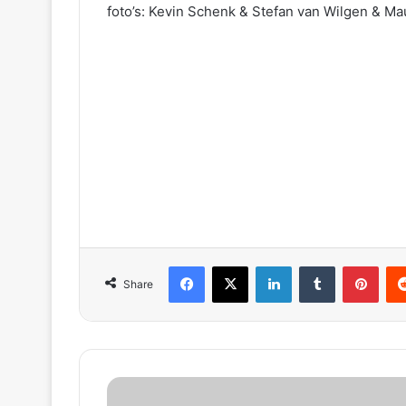
foto’s: Kevin Schenk & Stefan van Wilgen & Ma
Facebook
X
LinkedIn
Tumblr
Pinterest
Reddit
Share
g
e