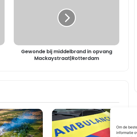
w
o
n
d
e
b
i
Gewonde bij middelbrand in opvang
j
m
Mackaystraat|Rotterdam
i
d
d
e
l
b
r
a
n
d
Om de beste
i
informatie o
n