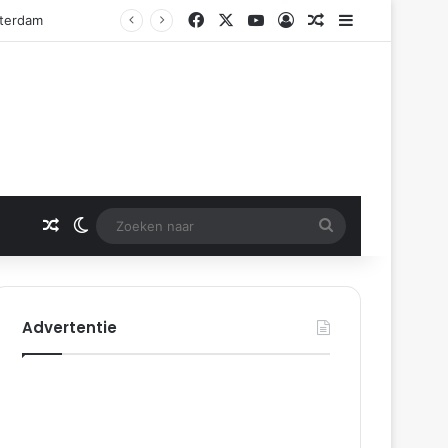
Facebook
X
YouTube
Log In
Gerelateerd artikel
Sidebar
tterdam
Gerelateerd artikel
Switch skin
Zoeken
naar
Advertentie