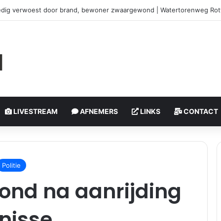
edig verwoest door brand, bewoner zwaargewond | Watertorenweg Ro
LIVESTREAM
AFNEMERS
LINKS
CONTACT
Politie
ond na aanrijding
nisse