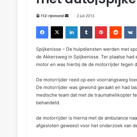
m
a
112-rijnmond
2 juli 2013
i
Facebook
X
LinkedIn
Tumblr
Pinterest
Reddit
VKontakte
l
Spijkenisse – De hulpdiensten werden met s
de Akkersweg in Spijkenisse. Ter plaatse had 
motor en was hierbij de de motorrijder tegen 
De motorrijder reed op een voorrangsweg toen
De motorrijder was gewond geraakt en had last 
medische team dat met de traumahelikopter t
behandeld.
de motorrijder is hierna met de ambulance naar
afgesloten geweest voor het onderzoek van de 