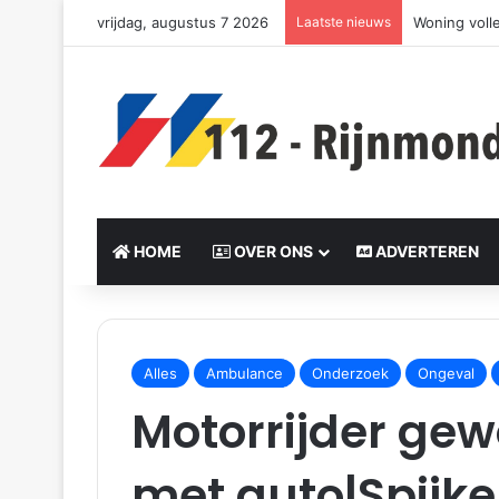
vrijdag, augustus 7 2026
Laatste nieuws
Woning voll
HOME
OVER ONS
ADVERTEREN
S
e
Alles
Ambulance
Onderzoek
Ongeval
n
Motorrijder gew
d
a
n
met auto|Spijke
e