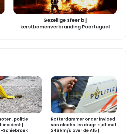
i
g
e
Gezellige sfeer bij
s
f
kerstbomenverbranding Poortugaal
e
e
r
b
i
j
k
e
r
s
t
b
o
m
oten, politie
Rotterdammer onder invloed
e
 incident |
van alcohol en drugs rijdt met
n
-Schiebroek
246 km/u over de A15 |
v