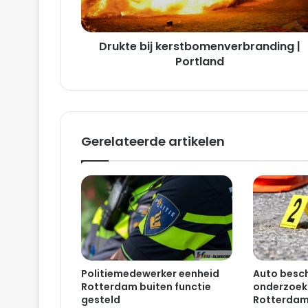
b
i
j
Drukte bij kerstbomenverbranding |
k
e
Portland
r
s
t
b
o
Gerelateerde artikelen
m
e
n
v
e
r
b
r
a
Politiemedewerker eenheid
Auto besch
n
Rotterdam buiten functie
onderzoekt
d
gesteld
Rotterdam
i