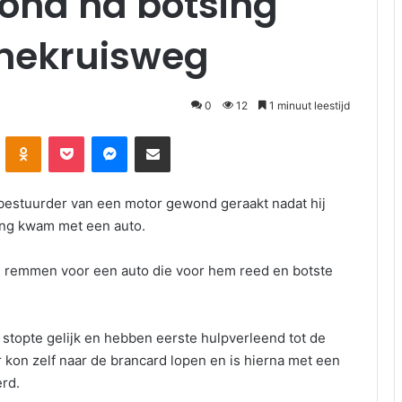
wond na botsing
enekruisweg
0
12
1 minuut leestijd
Odnoklassniki
Pocket
Messenger
Deel via E-mail
estuurder van een motor gewond geraakt nadat hij
ing kwam met een auto.
ijd remmen voor een auto die voor hem reed en botste
stopte gelijk en hebben eerste hulpverleend tot de
 kon zelf naar de brancard lopen en is hierna met een
rd.