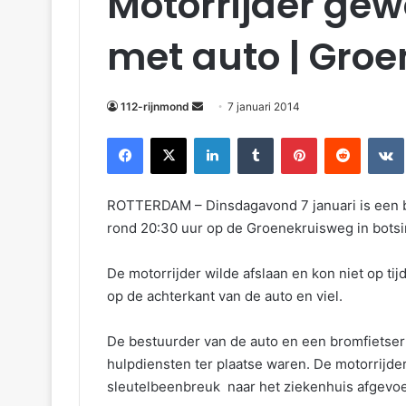
Motorrijder ge
met auto | Gro
112-rijnmond
7 januari 2014
Facebook
X
LinkedIn
Tumblr
Pinterest
Reddit
VKontakte
ROTTERDAM – Dinsdagavond 7 januari is een b
rond 20:30 uur op de Groenekruisweg in bots
De motorrijder wilde afslaan en kon niet op t
op de achterkant van de auto en viel.
De bestuurder van de auto en een bromfietser 
hulpdiensten ter plaatse waren. De motorrijder
sleutelbeenbreuk naar het ziekenhuis afgevoe