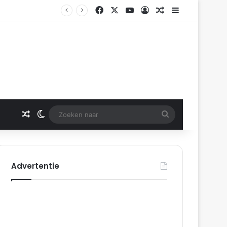
Facebook
X
YouTube
Log In
Gerelateerd artikel
Sidebar
Gerelateerd artikel
Switch skin
Zoeken
naar
Advertentie