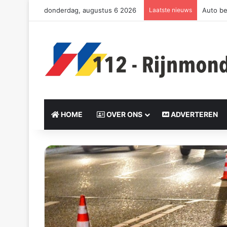
donderdag, augustus 6 2026
Laatste nieuws
Auto be
HOME
OVER ONS
ADVERTEREN
S
e
n
d
a
n
e