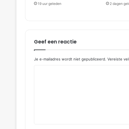
19 uur geleden
2 dagen ge
n
g
|
P
o
r
Geef een reactie
t
l
a
n
Je e-mailadres wordt niet gepubliceerd.
Vereiste ve
d
R
e
a
c
t
i
e