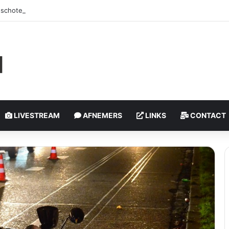
schoten, politie onderzoekt incident | Rotterdam-Schiebroek
LIVESTREAM
AFNEMERS
LINKS
CONTACT