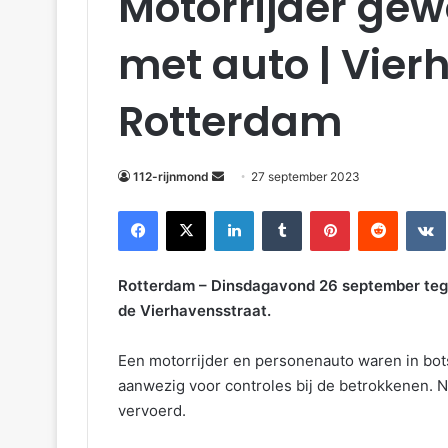
Motorrijder ge
met auto | Vier
Rotterdam
112-rijnmond
27 september 2023
Facebook
X
LinkedIn
Tumblr
Pinterest
Reddit
VKonta
Rotterdam – Dinsdagavond 26 september tege
de Vierhavensstraat.
Een motorrijder en personenauto waren in 
aanwezig voor controles bij de betrokkenen. 
vervoerd.