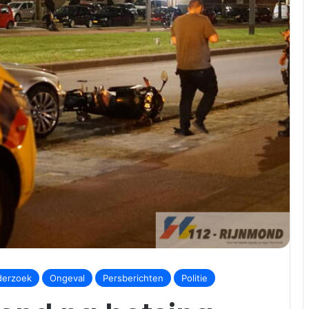
erzoek
Ongeval
Persberichten
Politie