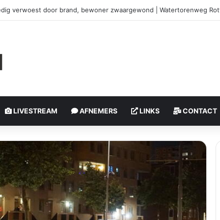
brand in duingebied | Oosterduinpad Ouddorp
LIVESTREAM
AFNEMERS
LINKS
CONTACT