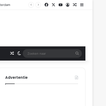
Facebook
X
YouTube
Log In
Gerelateerd artikel
Sidebar
Gerelateerd artikel
Switch skin
Zoeken
naar
Advertentie