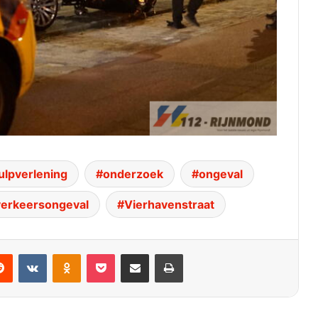
ulpverlening
onderzoek
ongeval
verkeersongeval
Vierhavenstraat
dit
VKontakte
Odnoklassniki
Pocket
Deel via E-mail
Print