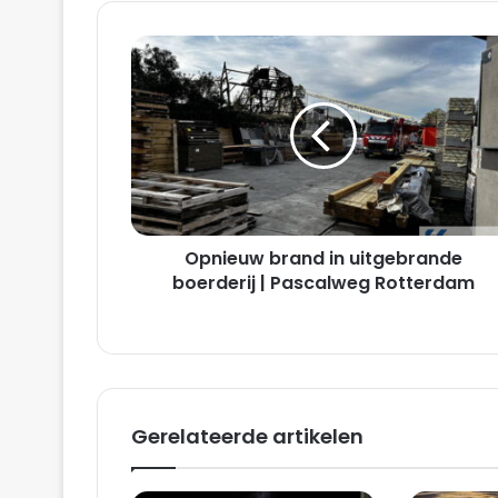
Opnieuw
brand
in
uitgebrande
boerderij
|
Pascalweg
Rotterdam
Opnieuw brand in uitgebrande
boerderij | Pascalweg Rotterdam
Gerelateerde artikelen