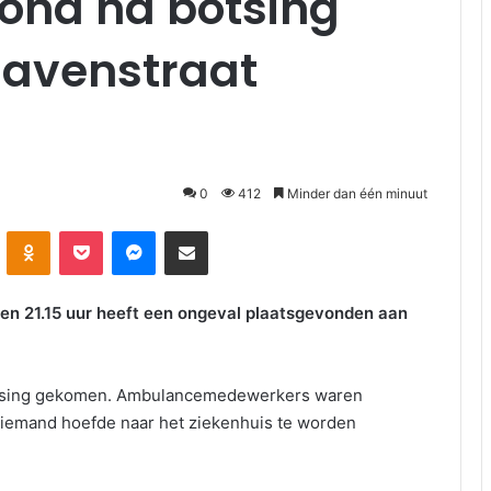
wond na botsing
havenstraat
0
412
Minder dan één minuut
kte
Odnoklassniki
Pocket
Messenger
Deel via E-mail
n 21.15 uur heeft een ongeval plaatsgevonden aan
botsing gekomen. Ambulancemedewerkers waren
Niemand hoefde naar het ziekenhuis te worden