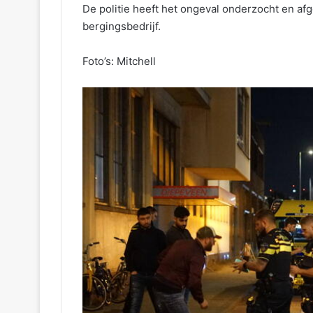
De politie heeft het ongeval onderzocht en af
bergingsbedrijf.
Foto’s: Mitchell