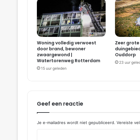
Woning volledig verwoest
Zeer grote
door brand, bewoner
duingebied
zwaargewond |
Ouddorp
Watertorenweg Rotterdam
23 uur gele
15 uur geleden
Geef een reactie
Je e-mailadres wordt niet gepubliceerd.
Vereiste ve
R