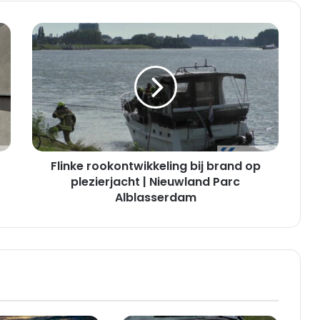
Flinke
rookontwikkeling
bij
brand
op
plezierjacht
|
Nieuwland
Parc
Flinke rookontwikkeling bij brand op
Alblasserdam
plezierjacht | Nieuwland Parc
Alblasserdam