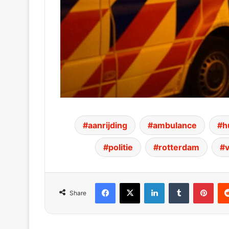
aanrijding
ambulance
h
politie
rotterdam
Facebook
X
LinkedIn
Tumblr
Pinterest
Red
Share