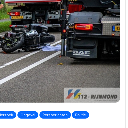
erzoek
Ongeval
Persberichten
Politie