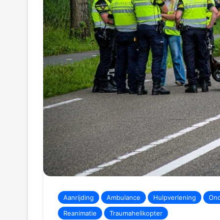
Aanrijding
Ambulance
Hulpverlening
Ond
Reanimatie
Traumahelikopter