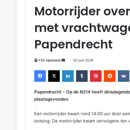
Motorrijder ove
met vrachtwage
Papendrecht
112-rijnmond
30 juni 2026
Facebook
X
LinkedIn
Tumblr
Pinterest
Reddit
VKonta
Papendrecht – Op de N214 heeft dinsdagmidd
plaatsgevonden.
Een motorrijder kwam rond 14.00 uur door ee
botsing. De motorrijder kwam vervolgens ten 