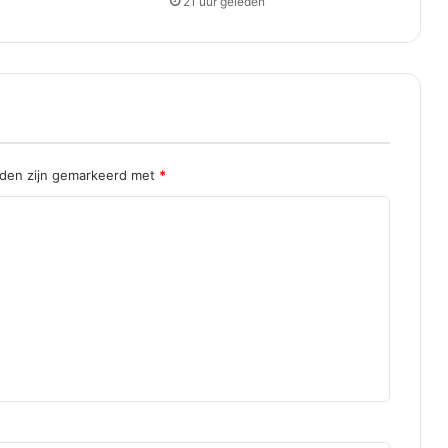
21 uur geleden
lden zijn gemarkeerd met
*