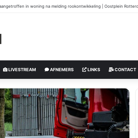
htoffers bij steekpartij | Schiedamseweg Rotterdam
LIVESTREAM
AFNEMERS
LINKS
CONTACT