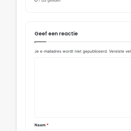
7 uur geleden
Geef een reactie
Je e-mailadres wordt niet gepubliceerd.
Vereiste ve
R
e
a
c
t
i
e
*
Naam
*