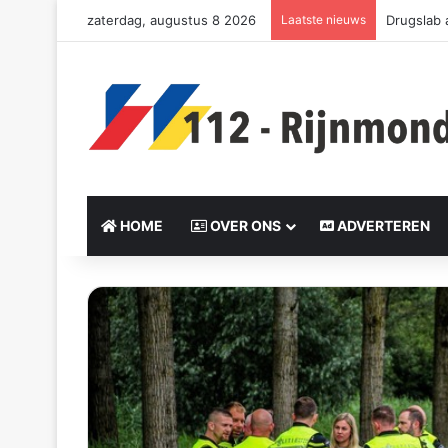
zaterdag, augustus 8 2026
Laatste nieuws
Drie slac
HOME
OVER ONS
ADVERTEREN
Send
an
email