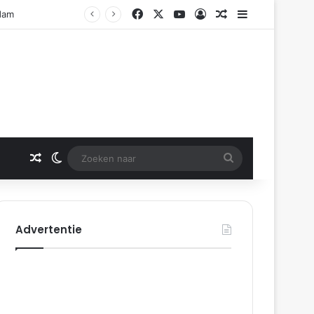
Facebook
X
YouTube
Log In
Gerelateerd artikel
Sidebar
Gerelateerd artikel
Switch skin
Zoeken
naar
Advertentie