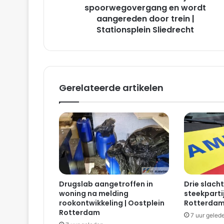
Stationsplein
spoorwegovergang en wordt
Sliedrecht
aangereden door trein |
Stationsplein Sliedrecht
Gerelateerde artikelen
Drugslab aangetroffen in
Drie slacht
woning na melding
steekparti
rookontwikkeling | Oostplein
Rotterda
Rotterdam
7 uur geled