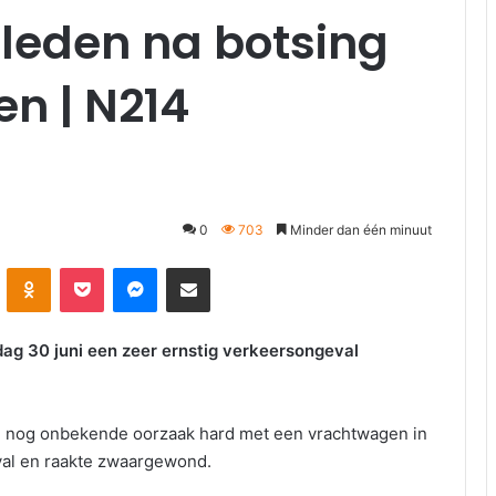
rleden na botsing
n | N214
0
703
Minder dan één minuut
kte
Odnoklassniki
Pocket
Messenger
Deel via E-mail
ag 30 juni een zeer ernstig verkeersongeval
n nog onbekende oorzaak hard met een vrachtwagen in
val en raakte zwaargewond.