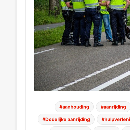
aanhouding
aanrijding
Dodelijke aanrijding
hulpverlen