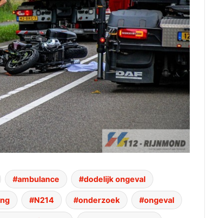
ambulance
dodelijk ongeval
ing
N214
onderzoek
ongeval