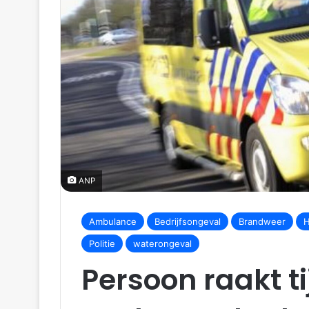
ANP
Ambulance
Bedrijfsongeval
Brandweer
H
Politie
waterongeval
Persoon raakt t