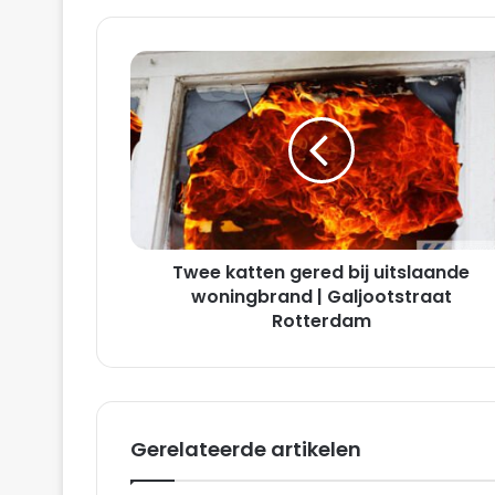
Twee
katten
gered
bij
uitslaande
woningbrand
|
Galjootstraat
Rotterdam
Twee katten gered bij uitslaande
woningbrand | Galjootstraat
Rotterdam
Gerelateerde artikelen