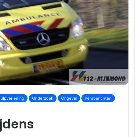
ulpverlening
Onderzoek
Ongeval
Persberichten
ijdens