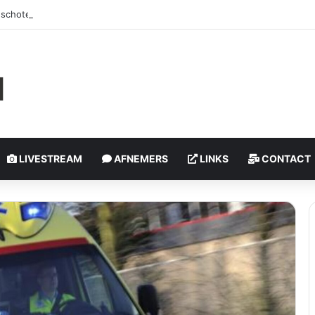
schoten, politie onderzoekt incident | Rotterdam-Schiebroek
LIVESTREAM
AFNEMERS
LINKS
CONTACT