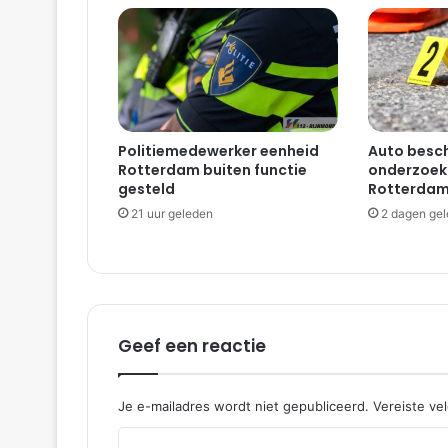
Politiemedewerker eenheid
Auto besch
Rotterdam buiten functie
onderzoekt
gesteld
Rotterdam
21 uur geleden
2 dagen ge
Geef een reactie
Je e-mailadres wordt niet gepubliceerd.
Vereiste ve
R