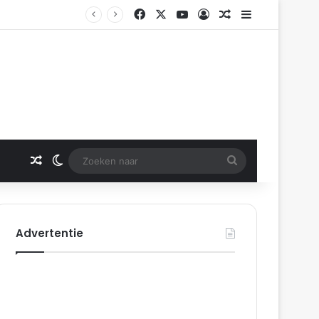
Facebook
X
YouTube
Log In
Gerelateerd artikel
Sidebar
Gerelateerd artikel
Switch skin
Zoeken
naar
Advertentie