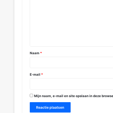
e
a
c
t
i
e
*
Naam
*
E-mail
*
Mijn naam, e-mail en site opslaan in deze browse