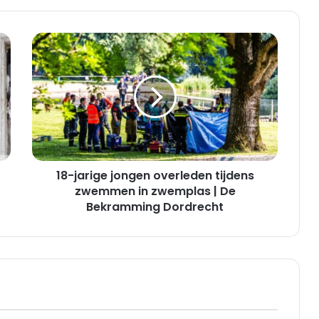
18-
jarige
jongen
overleden
tijdens
zwemmen
in
zwemplas
|
18-jarige jongen overleden tijdens
De
Bekramming
zwemmen in zwemplas | De
Dordrecht
Bekramming Dordrecht