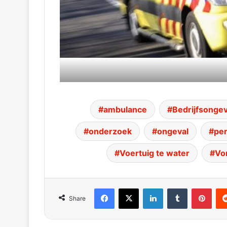
ambulance
Bedrijfsongev
onderzoek
ongeval
per
Voertuig te water
Vo
Facebook
X
LinkedIn
Tumblr
Pinterest
Red
Share