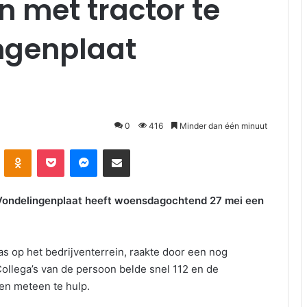
met tractor te
ingenplaat
0
416
Minder dan één minuut
kte
Odnoklassniki
Pocket
Messenger
Deel via E-mail
 Vondelingenplaat heeft woensdagochtend 27 mei een
 op het bedrijventerrein, raakte door een nog
ollega’s van de persoon belde snel 112 en de
en meteen te hulp.