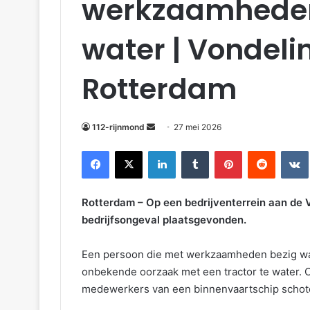
werkzaamheden 
water | Vondel
Rotterdam
112-rijnmond
27 mei 2026
Facebook
X
LinkedIn
Tumblr
Pinterest
Reddit
VKonta
Rotterdam – Op een bedrijventerrein aan de
bedrijfsongeval plaatsgevonden.
Een persoon die met werkzaamheden bezig was
onbekende oorzaak met een tractor te water. C
medewerkers van een binnenvaartschip schot