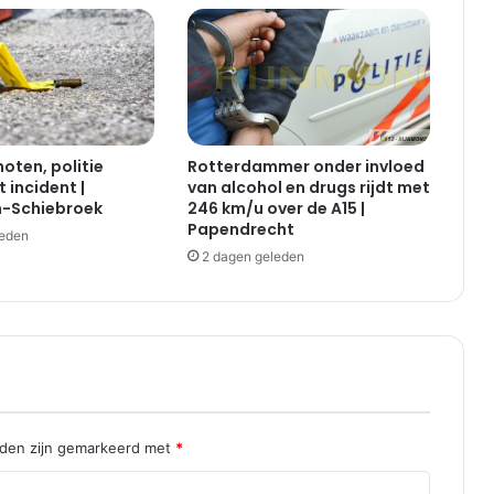
oten, politie
Rotterdammer onder invloed
 incident |
van alcohol en drugs rijdt met
-Schiebroek
246 km/u over de A15 |
Papendrecht
leden
2 dagen geleden
lden zijn gemarkeerd met
*