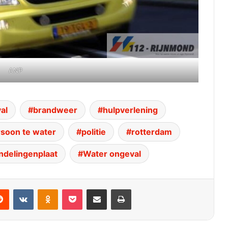
ANP
al
brandweer
hulpverlening
soon te water
politie
rotterdam
ndelingenplaat
Water ongeval
dit
VKontakte
Odnoklassniki
Pocket
Deel via E-mail
Print