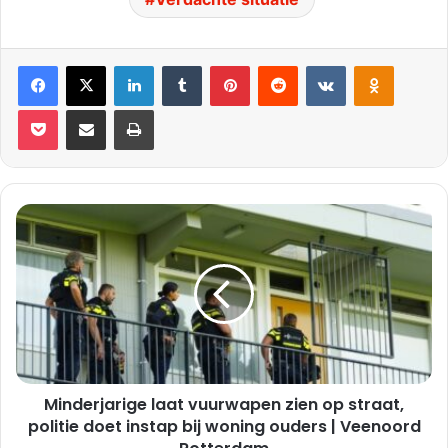
Facebook
X
LinkedIn
Tumblr
Pinterest
Reddit
VKontakte
Odnoklassniki
Pocket
Deel via E-mail
Print
Minderjarige
laat
vuurwapen
zien
op
straat,
politie
doet
instap
Minderjarige laat vuurwapen zien op straat,
bij
woning
politie doet instap bij woning ouders | Veenoord
ouders