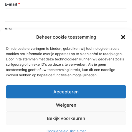
E-mail
*
Site
Beheer cookie toestemming
Om de beste ervaringen te bieden, gebruiken wij technologieën zoals
cookies om informatie over je apparaat op te slaan en/of te raadplegen.
Mijn naam, e-mail en site opslaan in deze browser voor de
Door in te stemmen met deze technologieën kunnen wij gegevens zoals
volgende keer wanneer ik een reactie plaats.
surfgedrag of unieke ID's op deze site verwerken. Als je geen
toestemming geeft of uw toestemming intrekt, kan dit een nadelige
invloed hebben op bepaalde functies en mogelijkheden.
Deze site gebruikt Akismet om spam te verminderen.
Bekijk hoe je
Accepteren
reactie gegevens worden verwerkt
.
Weigeren
Advertentie
Bekijk voorkeuren
Cookiebeleid
Disclaimer