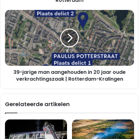
Rotterdam
|
Veenoord
39-
Rotterdam
jarige
man
aangehouden
in
20
jaar
oude
verkrachtingszaak
39-jarige man aangehouden in 20 jaar oude
|
Rotterdam-
verkrachtingszaak | Rotterdam-Kralingen
Kralingen
Gerelateerde artikelen