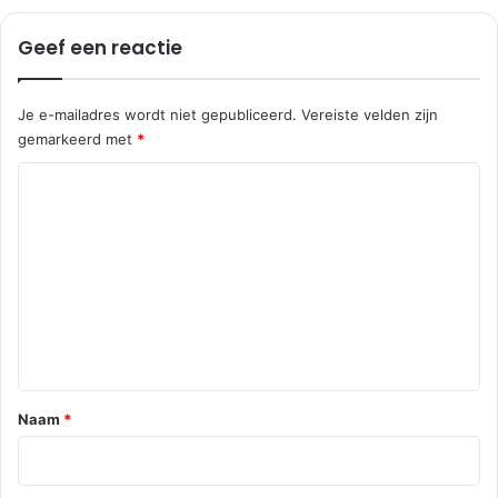
Geef een reactie
Je e-mailadres wordt niet gepubliceerd.
Vereiste velden zijn
gemarkeerd met
*
R
e
a
c
t
i
e
*
Naam
*