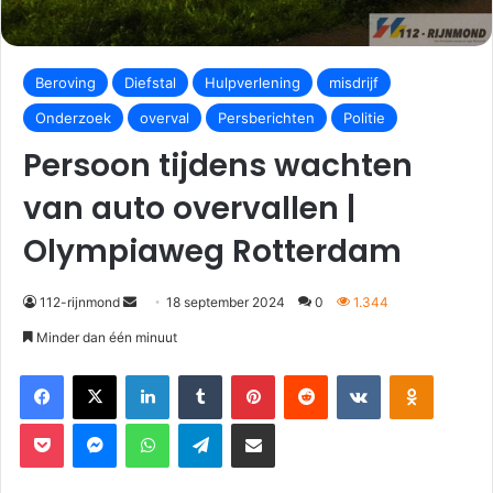
Beroving
Diefstal
Hulpverlening
misdrijf
Onderzoek
overval
Persberichten
Politie
Persoon tijdens wachten
van auto overvallen |
Olympiaweg Rotterdam
112-rijnmond
18 september 2024
0
1.344
Minder dan één minuut
Facebook
X
LinkedIn
Tumblr
Pinterest
Reddit
VKontakte
Odnoklassniki
Pocket
Messenger
WhatsApp
Telegram
Deel via E-mail