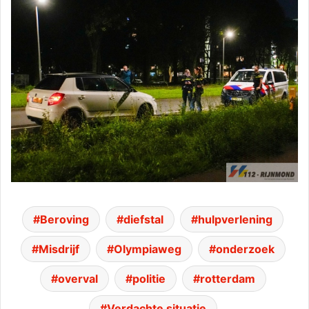
Beroving
diefstal
hulpverlening
Misdrijf
Olympiaweg
onderzoek
overval
politie
rotterdam
Verdachte situatie