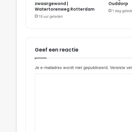
zwaargewond |
Ouddorp
e
Watertorenweg Rotterdam
1 dag geled
n
19 uur geleden
|
R
h
o
o
Geef een reactie
n
Je e-mailadres wordt niet gepubliceerd.
Vereiste ve
R
e
a
c
t
i
e