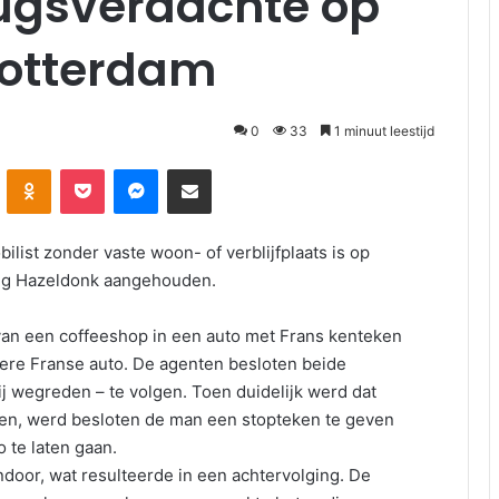
rugsverdachte op
Rotterdam
0
33
1 minuut leestijd
Odnoklassniki
Pocket
Messenger
Deel via E-mail
list zonder vaste woon- of verblijfplaats is op
ang Hazeldonk aangehouden.
van een coffeeshop in een auto met Frans kenteken
ere Franse auto. De agenten besloten beide
ij wegreden – te volgen. Toen duidelijk werd dat
den, werd besloten de man een stopteken te geven
 te laten gaan.
door, wat resulteerde in een achtervolging. De