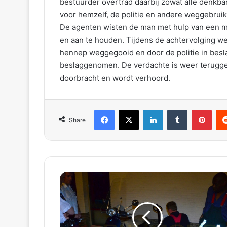
bestuurder overtrad daarbij zowat alle denkb
voor hemzelf, de politie en andere weggebruik
De agenten wisten de man met hulp van een mo
en aan te houden. Tijdens de achtervolging w
hennep weggegooid en door de politie in bes
beslaggenomen. De verdachte is weer teruggebr
doorbracht en wordt verhoord.
Facebook
X
LinkedIn
Tumblr
Pinterest
Reddit
Share
B
r
a
n
d