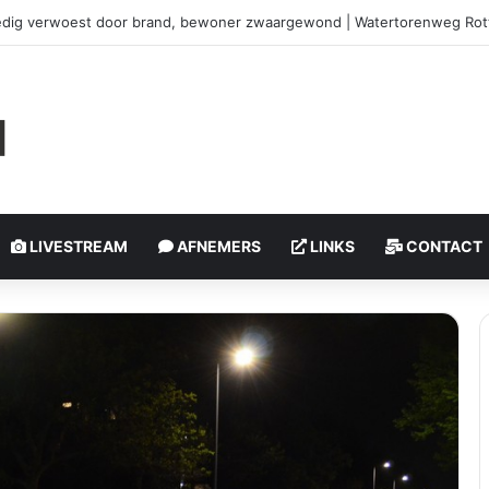
brand in duingebied | Oosterduinpad Ouddorp
LIVESTREAM
AFNEMERS
LINKS
CONTACT