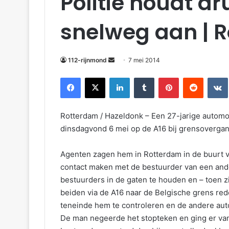
Politie houdt d
snelweg aan | 
112-rijnmond
7 mei 2014
Facebook
X
LinkedIn
Tumblr
Pinterest
Reddit
VKontakte
Rotterdam / Hazeldonk – Een 27-jarige automobi
dinsdagvond 6 mei op de A16 bij grensoverg
Agenten zagen hem in Rotterdam in de buurt 
contact maken met de bestuurder van een and
bestuurders in de gaten te houden en – toen z
beiden via de A16 naar de Belgische grens re
teneinde hem te controleren en de andere auto
De man negeerde het stopteken en ging er van