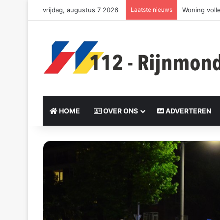
vrijdag, augustus 7 2026
Laatste nieuws
Zeer grote 
HOME
OVER ONS
ADVERTEREN
S
e
n
d
a
n
e