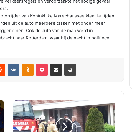
are verkeersregels en veroorzaakte het nodige gevaar
ers.
torrijder van Koninklijke Marechaussee klem te rijden
erden uit de auto meerdere tassen met onder meer
laggenomen. Ook de auto van de man werd in
acht naar Rotterdam, waar hij de nacht in politiecel
VKontakte
Odnoklassniki
Pocket
Deel via E-mail
Print
K
l
e
i
n