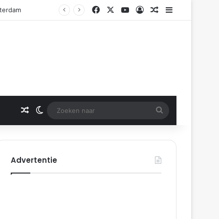
Facebook
X
YouTube
Log In
Gerelateerd artikel
Sidebar
Gerelateerd artikel
Switch skin
Zoeken
naar
Advertentie