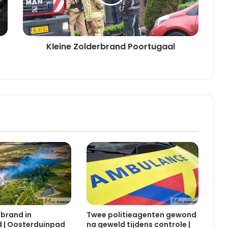
e
Z
o
l
Kleine Zolderbrand Poortugaal
d
e
r
b
r
a
n
d
P
o
o
r
t
u
g
a
 brand in
Twee politieagenten gewond
a
 | Oosterduinpad
na geweld tijdens controle |
l