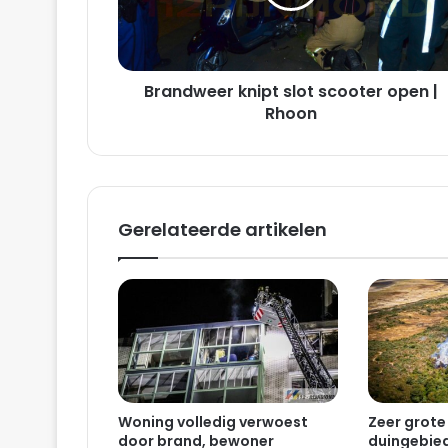
w
e
e
r
Brandweer knipt slot scooter open |
k
n
Rhoon
i
p
t
s
l
Gerelateerde artikelen
o
t
s
c
o
o
t
e
r
Woning volledig verwoest
Zeer grote
o
door brand, bewoner
duingebied
p